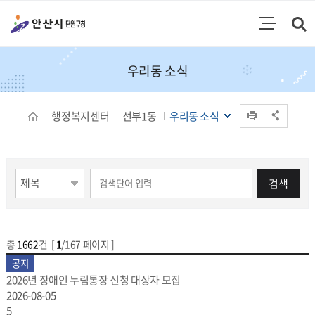
통합검색
검색영역 열기
주메뉴
우리동 소식
인쇄
행정복지센터
선부1동
우리동 소식
공유 열기
게시물 검색
검색
총
1662
건 [
1
/167 페이지 ]
게시물 목록
우리동 소식[선부1동] 목록 - 번호,제목,등록일,조회수
공지
2026년 장애인 누림통장 신청 대상자 모집
2026-08-05
5