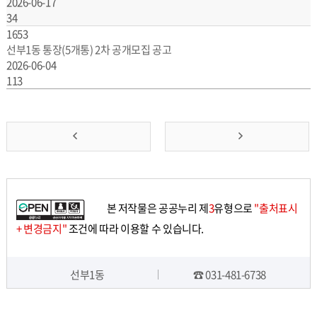
2026-06-17
34
1653
선부1동 통장(5개통) 2차 공개모집 공고
2026-06-04
113
앞
맨
으
뒤
로
로
본 저작물은 공공누리 제
3
유형으로
"출처표시
가
가
+ 변경금지"
조건에 따라 이용할 수 있습니다.
기
기
선부1동
☎ 031-481-6738
담당자 정보