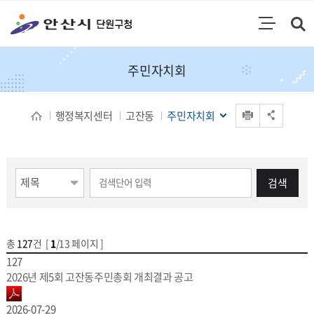
통합검색
검색영역 열기
주메뉴
주민자치회
인쇄
행정복지센터
고잔동
주민자치회
공유 열기
게시물 검색
검색
총
127
건 [
1
/13 페이지 ]
게시물 목록
주민자치회[고잔동] 목록 - 번호,제목,파일,작성일,조회수
127
2026년 제5회 고잔동주민총회 개최결과 공고
2026-07-29