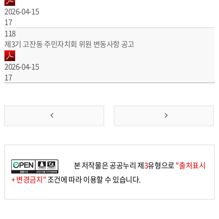
2026-04-15
17
118
제3기 고잔동 주민자치회 위원 변동사항 공고
2026-04-15
17
앞
맨
으
뒤
로
로
본 저작물은 공공누리 제
3
유형으로
"출처표시
가
가
+ 변경금지"
조건에 따라 이용할 수 있습니다.
기
기