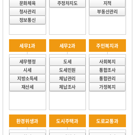
문화체육
주정차지도
지적
청사관리
부동산관리
정보통신
세무1과
세무2과
주민복지과
세무행정
도세
사회복지
시세
도세민원
통합조사
지방소득세
체납관리
통합관리
재산세
체납조사
가정복지
환경위생과
도시주택과
도로교통과