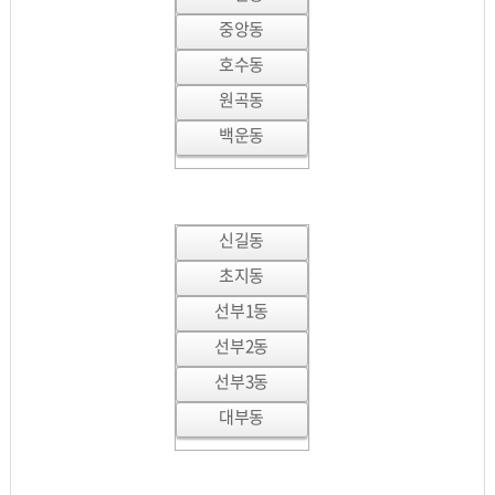
중앙동
호수동
원곡동
백운동
신길동
초지동
선부1동
선부2동
선부3동
대부동