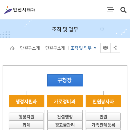
통합검색
검색영역 열기
주메뉴
조직 및 업무
인쇄
단원구소개
단원구소개
조직 및 업무
공유 열기
구청장
행정지원과
가로정비과
민원봉사과
행정지원
건설행정
민원
회계
광고물관리
가족관계등록