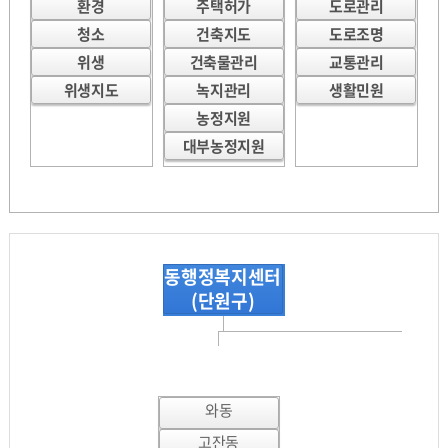
환경
주택허가
도로관리
청소
건축지도
도로조명
위생
건축물관리
교통관리
위생지도
녹지관리
생활민원
농정지원
대부농정지원
동행정복지센터
(단원구)
와동
고잔동