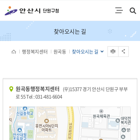
통합검색
검색영역 열기
주메뉴
찾아오시는 길
인쇄
행정복지센터
원곡동
찾아오시는 길
공유 열기
원곡동행정복지센터
(우)15377 경기 안산시 단원구 부부
로 55 Tel : 031-481-6604