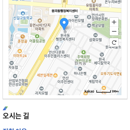
원곡동행정복지센터
100m
로
드
오시는 길
길
뷰
찾
지
기
도
크