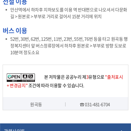
전철 이용
게
보
안산역에서 하차후 지하보도를 이용 역 반대편으로 나오셔서 다문화
기
길 > 원본로 > 부부로 거리로 걸어서 15분 거리에 위치
버스 이용
52번, 30번, 62번, 125번, 11번, 23번, 55번, 76번 등을 타고 원곡동 행
정복지센터 앞 버스정류장에서 하차후 원본로 > 부부로 방향 도보로
10분여 정도소요
본 저작물은 공공누리 제
3
유형으로
"출처표시
+ 변경금지"
조건에 따라 이용할 수 있습니다.
원곡동
☎ 031-481-6704
담당자 정보
관련사이트