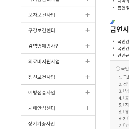
지역의
흡연 
모자보건사업
금연시
구강보건센터
국민건
감염병예방사업
국민건
관련
의료비지원사업
① 국민
정신보건사업
1. 
2. 
3. 
예방접종사업
4. 
5. 
치매안심센터
6. 
6-2
장기기증사업
7. 