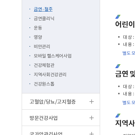
금연·절주
금연클리닉
어린이
운동
영양
대 상 
내 용 
비만관리
별도 
모바일 헬스케어사업
건강체험관
금연 
지역사회건강관리
건강원스톱
대 상 
내 용 
고혈압/당뇨/고지혈증
별도 
방문건강사업
지역사
국가암관리사업