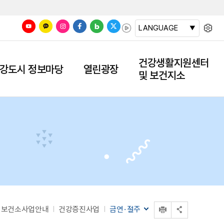
LANGUAGE
건강생활지원센터
강도시 정보마당
열린광장
및 보건지소
인쇄
보건소사업안내
건강증진사업
금연·절주
공유 열기