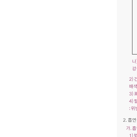
나
강
2)
배색
3)
4)
: 
2. 흡
가. 
1)