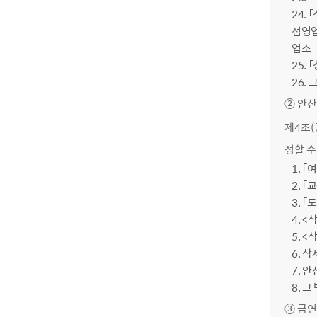
24.
점영업
업소
25.
26.
② 안산
제4조(
정할 수 
1. 
2. 
3. 
4. <
5. <
6. 삭제
7. 안
8. 
③ 금연