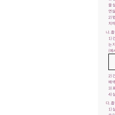
을 
연실
2)
치하
나. 
1)
는 
(예
2)
배색
3)
4)
다. 
1)