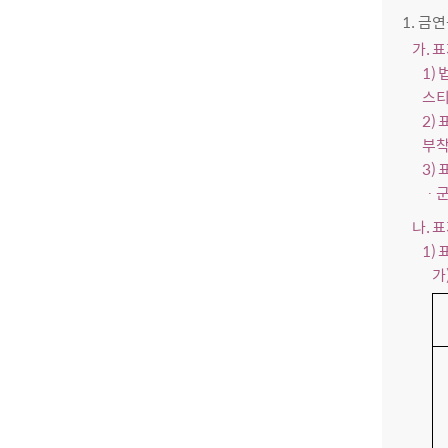
1. 금
가. 
1)
스티
2)
부착
3)
ㆍ군
나. 
1)
가