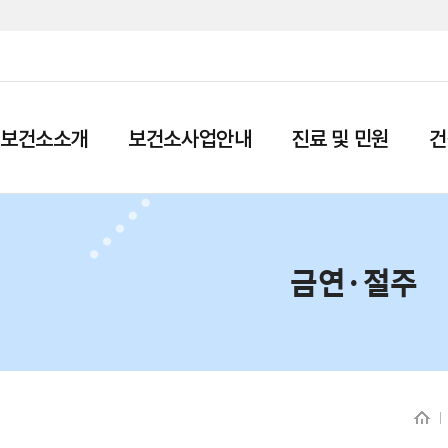
보건소소개
보건소사업안내
진료 및 민원
건
금연·절주