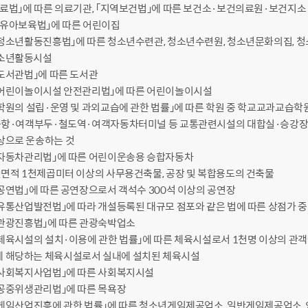
「의료법」에 따른 의료기관, 「지역보건법」에 따른 보건소·보건의료원·보건지소
「영유아보육법」에 따른 어린이집
 「청소년활동진흥법」에 따른 청소년수련관, 청소년수련원, 청소년문화의집, 
청소년활동시설
 「도서관법」에 따른 도서관
 「어린이놀이시설 안전관리법」에 따른 어린이놀이시설
 「학원의 설립·운영 및 과외교습에 관한 법률」에 따른 학원 중 학교교과교습
 공항·여객부두·철도역·여객자동차터미널 등 교통관련시설의 대합실·승강장,
상으로 운송하는 것
 「자동차관리법」에 따른 어린이운송용 승합자동차
 연면적 1천제곱미터 이상의 사무용건축물, 공장 및 복합용도의 건축물
 「공연법」에 따른 공연장으로서 객석수 300석 이상의 공연장
 「유통산업발전법」에 따라 개설등록된 대규모 점포와 같은 법에 따른 상점가 
 「관광진흥법」에 따른 관광숙박업소
 「체육시설의 설치·이용에 관한 법률」에 따른 체육시설로서 1천명 이상의 관객
 해당하는 체육시설로서 실내에 설치된 체육시설
 「사회복지사업법」에 따른 사회복지시설
 「공중위생관리법」에 따른 목욕장
 「게임산업진흥에 관한 법률」에 따른 청소년게임제공업소, 일반게임제공업