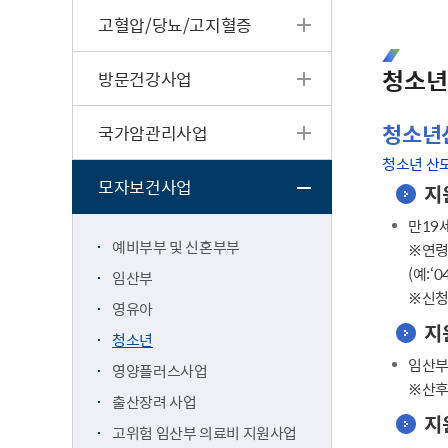
고혈압/당뇨/고지혈증
청소년
방문건강사업
청소년
국가암관리사업
청소년 산모
모자보건사업
지
만19
예비부부 및 신혼부부
※연령
(예:‘
임산부
※신청
영유아
지
청소년
임산부
영양플러스사업
※산후
출산장려 사업
지
고위험 임산부 의료비 지원사업