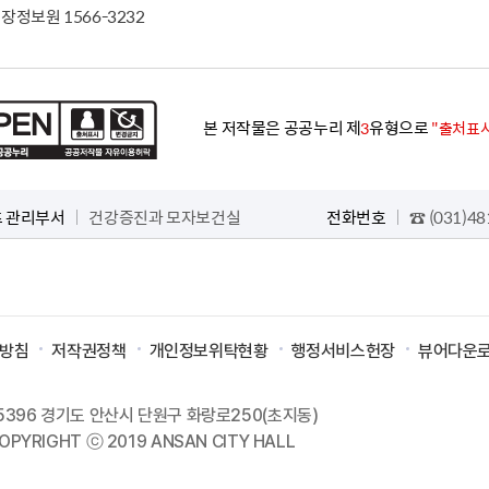
장정보원 1566-3232
본 저작물은 공공누리 제
유형으로
3
"출처표시
 관리부서
건강증진과 모자보건실
전화번호
☎ (031)48
리방침
저작권정책
개인정보위탁현황
행정서비스헌장
뷰어다운
5396 경기도 안산시 단원구 화랑로250(초지동)
OPYRIGHT ⓒ 2019 ANSAN CITY HALL