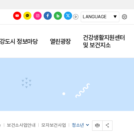
LANGUAGE
건강생활지원센터
강도시 정보마당
열린광장
및 보건지소
인쇄
보건소사업안내
모자보건사업
청소년
공유 열기