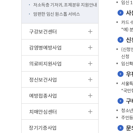
임신 1
저소득층 기저귀, 조제분유 지원안내
사
맘편한 임신 원스톱 서비스
카드 
*예) 
구강보건센터
신
감염병예방사업
(신청
신청
의료비지원사업
임신확
우
정신보건사업
서울특
*국민
예방접종사업
구
청소년
치매안심센터
주민등
문
장기기증사업