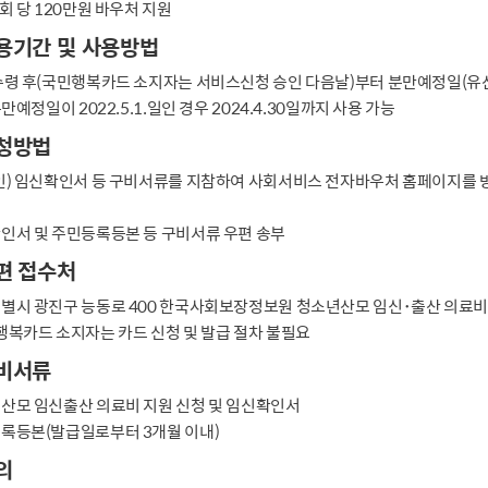
회 당 120만원 바우처 지원
용기간 및 사용방법
수령 후(국민행복카드 소지자는 서비스신청 승인 다음날)부터 분만예정일(유산진
분만예정일이 2022.5.1.일인 경우 2024.4.30일까지 사용 가능
청방법
인) 임신확인서 등 구비서류를 지참하여 사회서비스 전자바우처 홈페이지를 
인서 및 주민등록등본 등 구비서류 우편 송부
편 접수처
별시 광진구 능동로 400 한국사회보장정보원 청소년산모 임신･출산 의료
행복카드 소지자는 카드 신청 및 발급 절차 불필요
비서류
산모 임신출산 의료비 지원 신청 및 임신확인서
록등본(발급일로부터 3개월 이내)
의