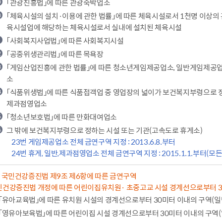
「관광진흥법」에 따른 관광숙박업소
「체육시설의 설치·이용에 관한 법률」에 따른 체육시설로서 1천명 이상의 
육시설업에 해당하는 체육시설로서 실내에 설치된 체육시설
「사회복지사업법」에 따른 사회복지시설
「공중위생관리법」에 따른 목욕장
「게임산업진흥에 관한 법률」에 따른 청소년게임제공업소, 일반게임제공
소
「식품위생법」에 따른 식품접객업 중 영업장의 넓이가 보건복지부령으로 
제과점영업소
「청소년보호법」에 따른 만화대여업소
그 밖에 보건복지부령으로 정하는 시설 또는 기관(고속도로 휴게소)
23번 게임제공업소 전체 금연구역 지정 : 2013.6.8.부터
24번 휴게, 일반,제과점영업소 전체 금연구역 지정 : 2015.1.1.부터(모
1 국민건강증진법 제9조 제6항에 따른 금연구역
민건강증진법 개정에 따른 어린이집유치원· 초중고교 시설 경계선으로부터 30미터
「유아교육법」에 따른 유치원 시설의 경계선으로부터 30미터 이내의 구역(일
「영유아보육법」에 따른 어린이집 시설 경계선으로부터 30미터 이내의 구역(