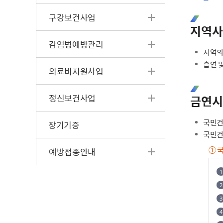
구강보건사업
지역사
감염병예방관리
지역의
흡연 
의료비지원사업
정신보건사업
금연시
국민건
장기기증
국민건
① 
예방접종안내