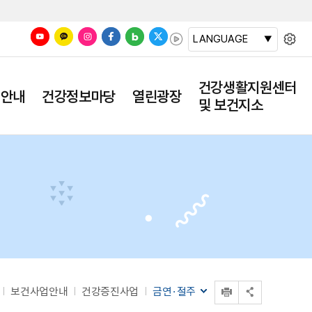
LANGUAGE
건강생활지원센터
업안내
건강정보마당
열린광장
및 보건지소
인쇄
보건사업안내
건강증진사업
금연·절주
공유 열기