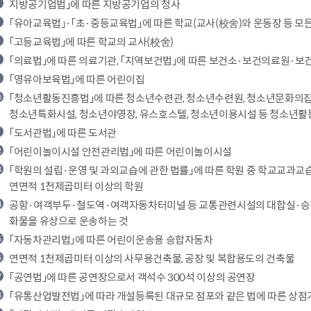
지방공기업법」에 따른 지방공기업의 청사
「유아교육법」·「초·중등교육법」에 따른 학교(교사(校舍)와 운동장 등 모
「고등교육법」에 따른 학교의 교사(校舍)
「의료법」에 따른 의료기관, 「지역보건법」에 따른 보건소·보건의료원·보
「영유아보육법」에 따른 어린이집
「청소년활동진흥법」에 따른 청소년수련관, 청소년수련원, 청소년문화의
청소년특화시설, 청소년야영장, 유스호스텔, 청소년이용시설 등 청소년
「도서관법」에 따른 도서관
「어린이놀이시설 안전관리법」에 따른 어린이놀이시설
「학원의 설립·운영 및 과외교습에 관한 법률」에 따른 학원 중 학교교과
연면적 1천제곱미터 이상의 학원
공항·여객부두·철도역·여객자동차터미널 등 교통관련시설의 대합실·승강장
화물을 유상으로 운송하는 것
「자동차관리법」에 따른 어린이운송용 승합자동차
연면적 1천제곱미터 이상의 사무용건축물, 공장 및 복합용도의 건축물
「공연법」에 따른 공연장으로서 객석수 300석 이상의 공연장
「유통산업발전법」에 따라 개설등록된 대규모 점포와 같은 법에 따른 상점