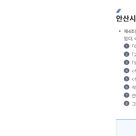
안산시
제4조
있다. <
「
「
「
<
<
삭
안
그