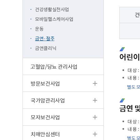
건강생활실천사업
건
모바일헬스케어사업
운동
금연·절주
금연클리닉
어린이
고혈압/당뇨 관리사업
대 상 
내 용 
방문보건사업
별도 
국가암관리사업
금연 
모자보건사업
대 상 
내 용 
치매안심센터
별도 