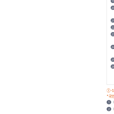
①-
*국