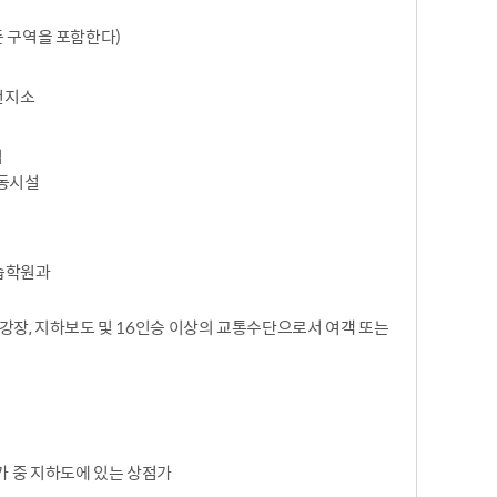
든 구역을 포함한다)
건지소
집
활동시설
교습학원과
, 지하보도 및 16인승 이상의 교통수단으로서 여객 또는
가 중 지하도에 있는 상점가