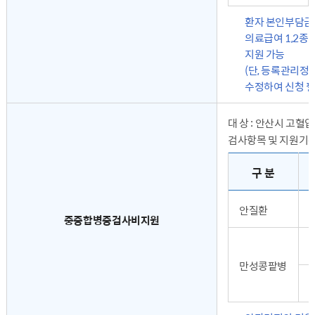
강조
환자 본인부담금이
강조
의료급여 1,2종,
지원 가능
(단, 등록관리
수정하여 신청 필
대 상 : 안산시 고
검사항목 및 지원기
검사항목 및 지원기준 - 구분, 검진항목, 지원금액 순으로 내용을 전달합니다.
구 분
안질환
중증합병증검사비지원
만성콩팥병
강조