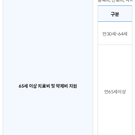
등록비, 진료비, 약제비 본인부담금 지원내역 - 구분, 진료비(인당), 약제비(질병당), 등록비 순으로 내용을 전달합니다.
구분
만30세~64세
65세 이상 치료비 및 약제비 지원
만65세이상