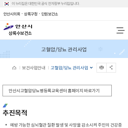
이 누리집은 대한민국 공식 전자정부 누리집입니다.
안산시의회
상록구청
단원보건소
상록수보건소
고혈압/당뇨 관리사업
인쇄
보건사업안내
고혈압/당뇨 관리사업
공유 열기
안산시고혈압당뇨병등록교육센터 홈페이지 바로가기
추진목적
예방 가능한 심뇌혈관 질환 발생 및 사망을 감소시켜 주민의 건강증