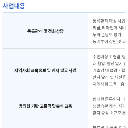
사업내용
사업내용 - 등록관리 및 전화상담, 지역사회 교육홍보 및 환자발굴사업, 병의원 기반 고품격 맞춤식 교육, 65세 이상 치료비 및 약제비 지원, 중증합병증검사비지원 순으로 내용을 전달합니다.
등록환자 대상 사업 
리콜, 리마인더 서비
등록관리 및 전화상담
투약 순응도 평가
동기부여 상담 및 교
주민대상 고혈압, 당
내 혈압, 혈당 알기 
지역사회 교육홍보 및 환자 발굴 사업
기초검사(혈압ㆍ혈당
환자 발견 및 사전 
지역사회 교육ㆍ홍보(학
병의원 등록환자 대
병의원 기반 고품격 맞춤식 교육
생활습관 개선, 자가 
환자 중심 소규모 문
등록비, 진료비, 약