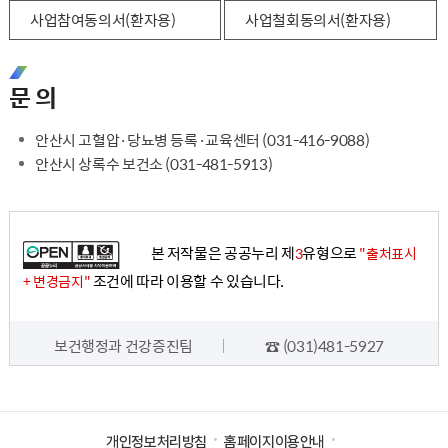
사업참여동의서(환자용)
사업철회동의서(환자용)
문 의
안산시 고혈압·당뇨병 등록·교육센터 (031-416-9088)
안산시 상록수 보건소 (031-481-5913)
본 저작물은 공공누리 제
유형으로
3
"출처표시
조건에 따라 이용할 수 있습니다.
+ 변경금지"
담당자 정보
보건행정과 건강증진팀
☎ (031)481-5927
개인정보처리방침
홈페이지이용안내