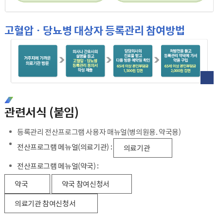
1. 고혈압 당뇨병 등록관리센터(홈페이지 바로가기) 와 고혈압 당뇨병 환자(65세 이상, 30세 이상 등록관리 책임자)
환자는 방문하여 이용상담을 한다
고혈압 당뇨병 등록관리 센터는 치료일정(누락치료안내, 개인별 건강정보 제공), 포괄적 보건교육(기본,심화,개별 과정)을 제공한다
2.고혈압 당뇨병 환자(65세 이상, 30세 이상 등록관리 책임자) 와 지정병의원, 지정약국
환자는 병의원 진료, 등록관리 동의서를 제출
지정병의원, 지정 약국은 진료서비스제공, 진료비, 약제비 일정액을 감면, 기본 보건 교육제공을 한다
3.지정병의원, 지정약국 과 보건소
지정병의원과 지정약국은 비용상환 신청, 보건 교육의뢰, 위험요인 등 진료정보를 제공한다.
보건소는 비용을 상환, 보건 교육관련 정보를 제공, 위험요인상태 등 정보를 제공 한다
이 관계로서 환자와 의사는 유기적 관계를 형성한다.
고혈압ㆍ당뇨병 대상자 등록관리 참여방법
거주지에 가까운 의료기관 방문
의사나 간호사의 설명을 듣고 고혈압·당뇨병 등록관리 동의서 작성 제출
담당의사의 진료를 받고 다음 방문 예약일 확인 65세 이상 본인부담금 1,500원 감면
처방전을 들고 등록관리 약국에 가서 약을 구입 65세 이상 본인부담금 2,000원 감면
관련서식 (붙임)
등록관리 전산프로그램 사용자 매뉴얼(병의원용. 약국용)
전산프로그램 메뉴얼(의료기관) :
의료기관
전산프로그램 메뉴얼(약국) :
약국
약국 참여신청서
의료기관 참여신청서