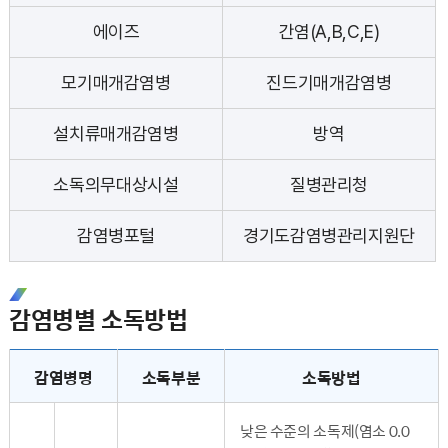
에이즈
간염(A,B,C,E)
모기매개감염병
진드기매개감염병
설치류매개감염병
방역
소독의무대상시설
질병관리청
감염병포털
경기도감염병관리지원단
감염병별 소독방법
감염병별 소독방법 - 감염병명, 소독부분, 소독방법 순으로 내용을 전달합니다.
감염병명
소독부분
소독방법
낮은 수준의 소독제(염소 0.0