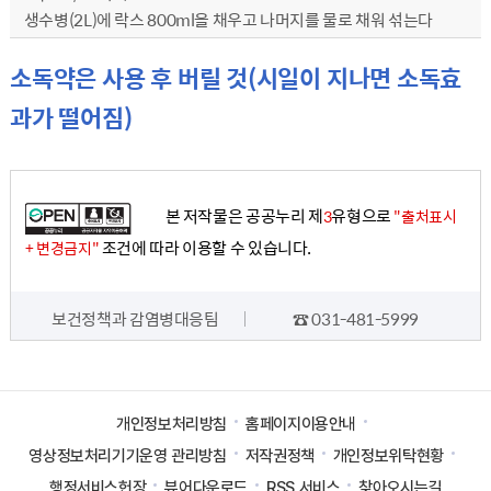
생수병(2L)에 락스 800ml을 채우고 나머지를 물로 채워 섞는다
소독약은 사용 후 버릴 것(시일이 지나면 소독효
과가 떨어짐)
본 저작물은 공공누리 제
유형으로
3
"출처표시
조건에 따라 이용할 수 있습니다.
+ 변경금지"
담당자 정보
보건정책과 감염병대응팀
☎ 031-481-5999
개인정보처리방침
홈페이지이용안내
영상정보처리기기운영 관리방침
저작권정책
개인정보위탁현황
행정서비스헌장
뷰어다운로드
RSS 서비스
찾아오시는길