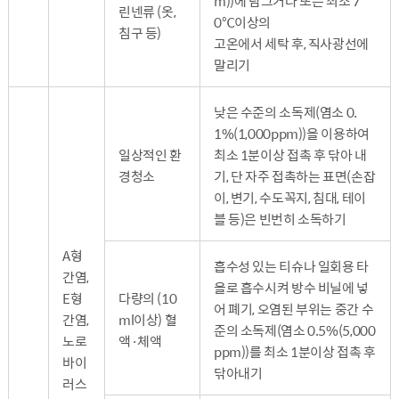
m))에 담그거나 또는 최소 7
린넨류 (옷,
0℃이상의
침구 등)
고온에서 세탁 후, 직사광선에
말리기
낮은 수준의 소독제(염소 0.
1%(1,000ppm))을 이용하여
일상적인 환
최소 1분이상 접촉 후 닦아 내
경청소
기, 단 자주 접촉하는 표면(손잡
이, 변기, 수도꼭지, 침대, 테이
블 등)은 빈번히 소독하기
A형
흡수성 있는 티슈나 일회용 타
간염,
올로 흡수시켜 방수 비닐에 넣
E형
다량의 (10
어 폐기, 오염된 부위는 중간 수
간염,
ml이상) 혈
준의 소독제(염소 0.5%(5,000
노로
액·체액
ppm))를 최소 1분이상 접촉 후
바이
닦아내기
러스