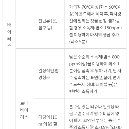
가급적 70℃이상(최소 60℃이
상)의 온도에서 세탁 후, 직사광
린넨류 (옷,
선에 말리는 것을 권장, 불가능
바
침구 등)
할 경우 소독제(염소 150ppm)
이
를 이용하여 마지막 헹굼 추가
러
(최소 5분)
스
낮은 수준의 소독제(염소 800
ppm이상)을 이용하여 최소 1
일상적인 환
분이상 접촉 후 닦아 내기, 단 자
경청소
주 접촉하는 표면(손잡이, 변기,
수도꼭지, 침대, 테이블 등)은
빈번히 소독하기
로타
흡수성 있는 티슈나 일회용 타
바이
올로 흡수시켜 방수 비닐에 넣
러스
다량의 (10
어 폐기, 오염된 부위는 중간 수
ml이상) 혈
준의 소독제(염소 0.5%(5,000