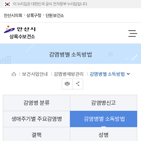
이 누리집은 대한민국 공식 전자정부 누리집입니다.
안산시의회
상록구청
단원보건소
상록수보건소
감염병별 소독방법
보건사업안내
감염병예방관리
감염병별 소독방법
인쇄
공유 열기
감염병 분류
감염병신고
생애주기별 주요감염병
감염병별 소독방법
결핵
성병