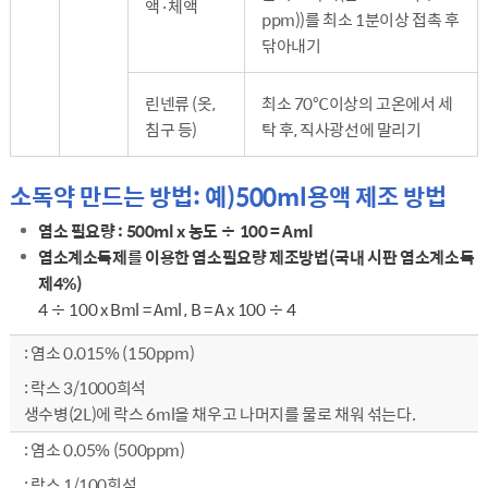
액·체액
ppm))를 최소 1분이상 접촉 후
닦아내기
린넨류 (옷,
최소 70℃이상의 고온에서 세
침구 등)
탁 후, 직사광선에 말리기
소독약 만드는 방법: 예)500ml용액 제조 방법
염소 필요량 : 500ml x 농도 ÷ 100 = Aml
염소계소독제를 이용한 염소필요량 제조방법(국내 시판 염소계소독
제4%)
4 ÷ 100 x Bml = Aml , B = A x 100 ÷ 4
소독약 만드는 방법 - 농도, 만드는 방법 순으로 내용을 전달합니다.
염소 0.015% (150ppm)
락스 3/1000희석
생수병(2L)에 락스 6ml을 채우고 나머지를 물로 채워 섞는다.
염소 0.05% (500ppm)
락스 1/100희석