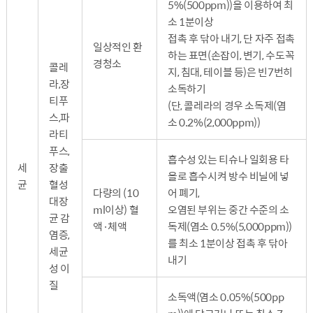
5%(500ppm))을 이용하여 최
소 1분이상
접촉 후 닦아 내기, 단 자주 접촉
일상적인 환
하는 표면(손잡이, 변기, 수도꼭
경청소
콜레
지, 침대, 테이블 등)은 빈7번히
라,장
소독하기
티푸
(단, 콜레라의 경우 소독제(염
스,파
소 0.2%(2,000ppm))
라티
푸스,
흡수성 있는 티슈나 일회용 타
세
장출
올로 흡수시켜 방수 비닐에 넣
균
혈성
다량의 (10
어 폐기,
대장
ml이상) 혈
오염된 부위는 중간 수준의 소
균 감
액·체액
독제(염소 0.5%(5,000ppm))
염증,
를 최소 1분이상 접촉 후 닦아
세균
내기
성 이
질
소독액(염소 0.05%(500pp