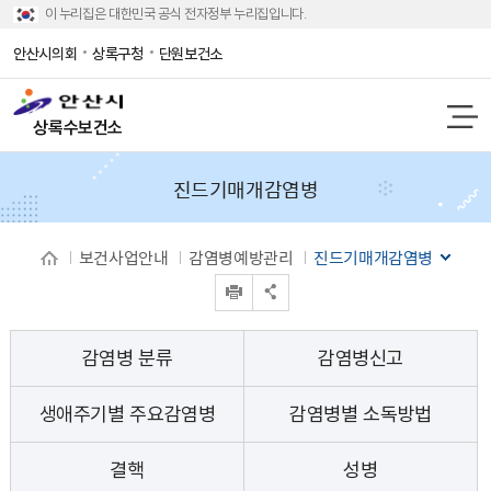
이 누리집은 대한민국 공식 전자정부 누리집입니다.
안산시의회
상록구청
단원보건소
상록수보건소
진드기매개감염병
보건사업안내
감염병예방관리
진드기매개감염병
인쇄
공유 열기
감염병 분류
감염병신고
생애주기별 주요감염병
감염병별 소독방법
결핵
성병