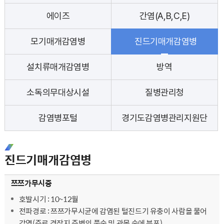
에이즈
간염(A,B,C,E)
모기매개감염병
진드기매개감염병
설치류매개감염병
방역
소독의무대상시설
질병관리청
감염병포털
경기도감염병관리지원단
진드기매개감염병
진드기매개감염병 - 쯔쯔가무시증, 중증열성혈소판감소증후군(SFTS), 라임병, 진드기매개뇌염, 예방 및 관리 순으로 내용을 전달합니다.
쯔쯔가무시증
호발시기 : 10~12월
전파경로 : 쯔쯔가무시균에 감염된 털진드기 유충이 사람을 물어
감염(주로 경작지 주변의 풀숲 및 관목 숲에 분포)