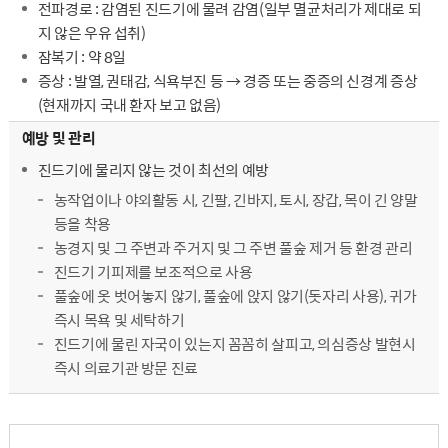
전파경로 : 감염된 진드기에 물려 감염(일부 멸균처리가 제대로 되
지 않은 우유 섭취)
잠복기 : 약 8일
증상 : 발열, 권태감, 식욕부진 등 → 경증 또는 중증의 신경계 증상
(현재까지 국내 환자 보고 없음)
예방 및 관리
진드기에 물리지 않는 것이 최선의 예방
농작업이나 야외활동 시, 긴팔, 긴바지, 토시, 장갑, 목이 긴 양말
등을 착용
농경지 및 그 주변과 주거지 및 그 주변 풀숲 제거 등 환경 관리
진드기 기피제를 보조적으로 사용
풀숲에 옷 벗어놓지 않기, 풀숲에 앉지 않기(돗자리 사용), 귀가
즉시 목욕 및 세탁하기
진드기에 물린 자국이 있는지 꼼꼼히 살피고, 의심증상 발현시
즉시 의료기관 방문 진료