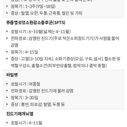
잠복기 : 1~3주(9일~18일)
증상 : 발열, 오한, 두통, 근육통, 발진 및 가피
중증열성혈소판감소증후군(SFTS)
호발시기 : 6~10월(넓게는 4~11월)
전파경로 : 감염된 진드기(주로 작은소피참드기기)가 사람을 물어
감염
잠복기 : 4~15일
증상 : 고열(3~10일 지속), 소화기증상(오심, 구토, 설사), 혈소판 및
백혈구감소, 출혈소견(피부반상출혈, 점막이나 결막 충혈)
라임병
호발시기 : 여름철
전파경로 : 감염된 진드기에 물려 감염
잠복기 : 3~30일
증상 : 홍반, 피로감, 발열, 두통 등
진드기매개뇌염
호발시기 : 4~11월