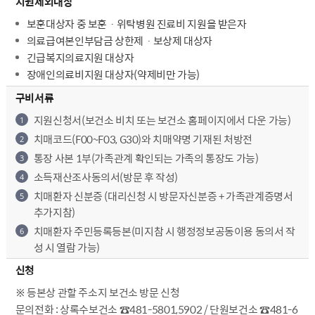
지원제외대상
보훈대상자 중 보훈ㆍ위탁병원 진료비 지원을 받은자
의료급여본인부담금 상한제ㆍ보상제 대상자
긴급복지의료지원 대상자
장애인의료비지원 대상자(약제비만 가능)
구비서류
지원신청서(보건소 비치 또는 보건소 홈페이지에서 다운 가능)
1
치매코드(F00~F03, G30)와 치매약명 기재된 처방전
2
통장 사본 1부(가족관계 확인되는 가족의 통장도 가능)
3
소득재산조사동의서(방문 후 작성)
4
치매환자 신분증 (대리신청 시 방문자신분증 + 가족관계증명서
5
추가지참)
치매환자 주민등록등본(미지참 시 행정정보공동이용 동의서 작
6
성 시 열람 가능)
신청
※ 등본상 관할 주소지 보건소 방문 신청
문의전화 : 상록수보건소 ☎481-5801,5902 / 단원보건소 ☎481-6