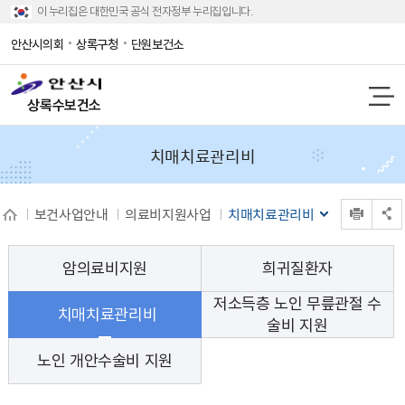
이 누리집은 대한민국 공식 전자정부 누리집입니다.
안산시의회
상록구청
단원보건소
상록수보건소
치매치료관리비
인쇄
보건사업안내
의료비지원사업
치매치료관리비
공유 열기
암의료비지원
희귀질환자
저소득층 노인 무릎관절 수
치매치료관리비
술비 지원
노인 개안수술비 지원