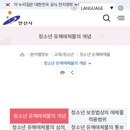
바
이 누리집은 대한민국 공식 전자정부 누리집입니다.
LANGUAGE
로
안
가
산
검
모
기
시
색
바
메
열
일
청소년 유해매체물의 개념
뉴
기
사
이
분야별정보
교육/청소년
청소년 유해매체물
트
맵
청소년 유해매체물의 개념
열
인쇄
공유 열기
기
청소년 보호법상의 매체물
청소년 유해매체물의 개념
적용범위
청소년 유해매체물의 심의,
청소년 유해매체물의 통보