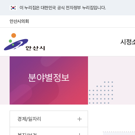
바
이 누리집은 대한민국 공식 전자정부 누리집입니다.
로
가
안산시의회
기
안
메
산
뉴
시정
검
사
시
색
이
열
트
기
맵
열
분야별정보
기
경제/일자리