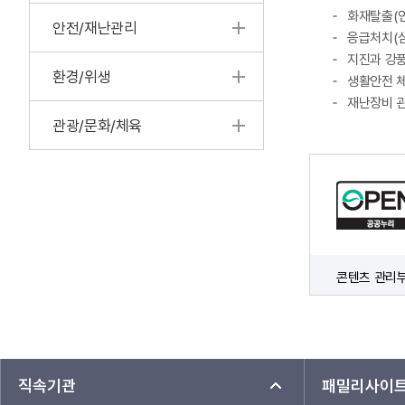
화재탈출(연
안전/재난관리
응급처치(심
지진과 강풍
환경/위생
생활안전 체
재난장비 관
관광/문화/체육
콘텐츠 관리
직속기관
패밀리사이