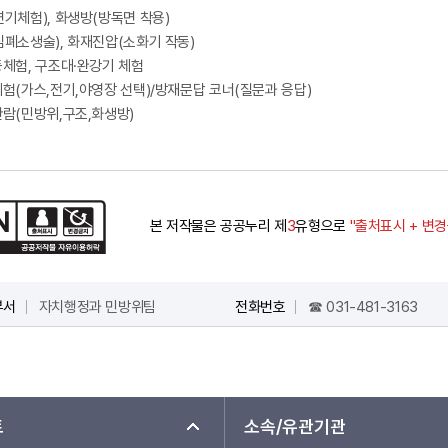
기체험), 화생방(방독면 착용)
폐소생술), 화재진압(소화기 작동)
체험, 구조대·완강기 체험
험(가스,전기,야영장 선택)/방재문답 코너(질문과 응답)
람(민방위,구조,화생방)
본 저작물은 공공누리 제
3
유형으로
"출처표시 + 변
부서
자치행정과 민방위팀
전화번호
☎ 031-481-3163
트
소속/유관기관