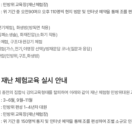
 : 민방위 교육장(재난체험장)
: 위 기간 중 오전90며으 오후 110명씩 현지 방문 및 인터넷 예약을 통해 조를
기체험), 화생방(방독면 착용)
폐소생술), 화재진압(소화기 작동)
체험, 구조대·완강기 체험
험(가스,전기,야영장 선택)/방재문답 코너(질문과 응답)
람(민방위,구조,화생방)
재난 체험교육 실시 안내
터 종전의 집합식 강의교육형태를 탈피하여 아래와 같이 재난 체험형 민방위대원 
 3~6월, 9월~11월
: 민방위 편성 1~4년차 대원
 : 민방위 교육장(재난체험장)
: 위 기간 중 150명씩 통지 및 인터넷 예약을 통해 조를 편성하여 조별 소규모 