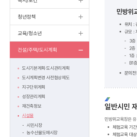
복지/보건
민방위
청년정책
위치 :
규모 :
교육/청소년
3층
2층
건설/주택/도시계획
1층
B1
도시기본계획·도시관리계획
문의전화 
도시계획변경 사전협상제도
지구단위계획
성장관리계획
일반시민 재
재건축정보
시설물
민방위교육장은 유
시민시장
체험교육 기간 :
농수산물도매시장
체험교육 대상