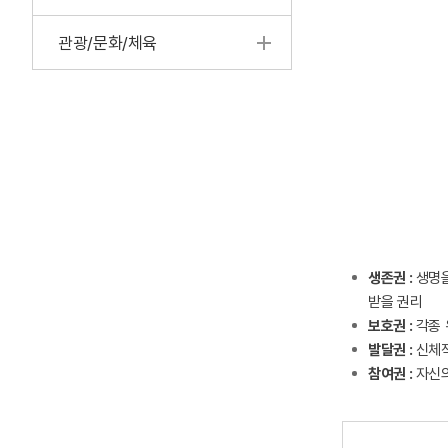
관광/문화/체육
생존권 :
생명을
받을 권리
보호권 :
각종 
발달권 :
신체적
참여권 :
자신의