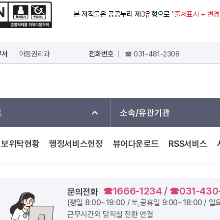
본 저작물은 공공누리 제
3
유형으로
"출처표시 + 변
부서
아동권리과
전화번호
☎ 031-481-2308
트
소속/유관기관
정보위탁현황
행정서비스헌장
뷰어다운로드
RSS서비스
☎1666-1234 / ☎031-430
문의전화
(평일
8:00~19:00
/ 토,공휴일
9:00~18:00
/ 일
근무시간외 당직실 전환 연결