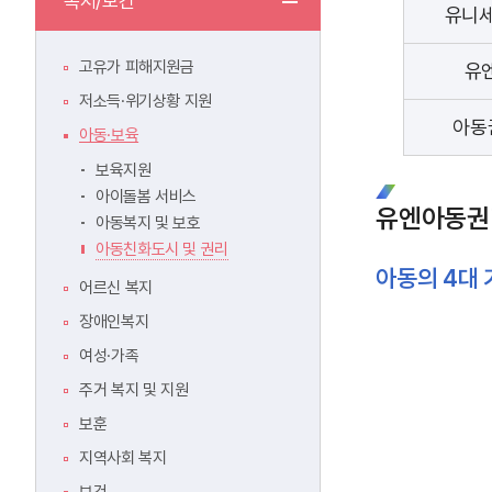
복지/보건
유니
고유가 피해지원금
유
저소득·위기상황 지원
아동
아동·보육
보육지원
아이돌봄 서비스
유엔아동권
아동복지 및 보호
아동친화도시 및 권리
아동의 4대
어르신 복지
장애인복지
여성·가족
주거 복지 및 지원
보훈
지역사회 복지