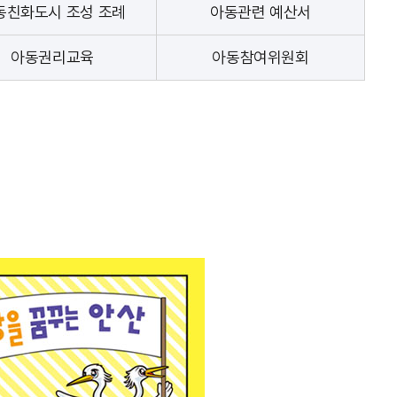
동친화도시 조성 조례
아동관련 예산서
아동권리교육
아동참여위원회