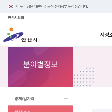
바
이 누리집은 대한민국 공식 전자정부 누리집입니다.
로
가
안산시의회
기
안
메
산
뉴
시정
검
사
시
색
이
열
트
기
맵
열
분야별정보
기
경제/일자리