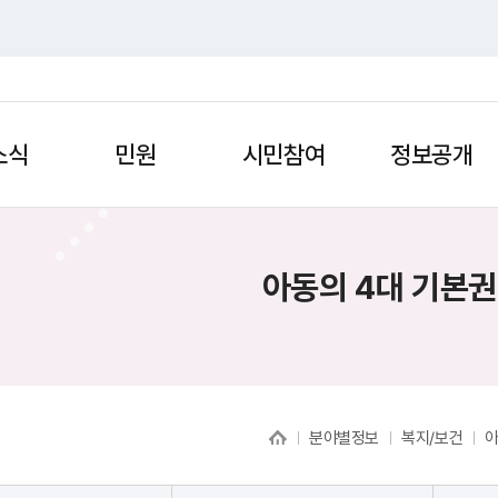
소식
민원
시민참여
정보공개
아동의 4대 기본
분야별정보
복지/보건
아