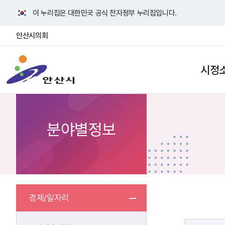
바
이 누리집은 대한민국 공식 전자정부 누리집입니다.
로
가
안산시의회
기
안
메
산
뉴
시정
검
사
시
색
이
열
트
기
맵
열
분야별정보
기
경제/일자리