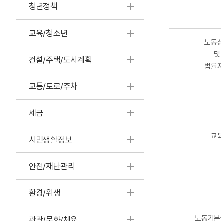
청년정책
교육/청소년
노동
및
건설/주택/도시계획
법률
교통/도로/주차
세금
교
시민생활정보
안전/재난관리
환경/위생
노동기본
관광/문화/체육