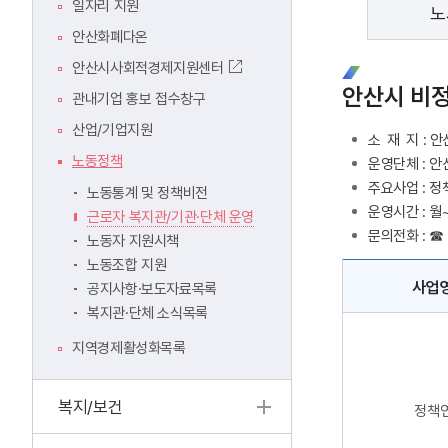
일자리 지원
노
안산화폐다온
안산시사회적경제지원센터
안산시 비
관내기업 홍보 접수창구
산업/기업지원
소
재
지 : 
노동정책
운영단체 : 안산
주요사업 : 정
노동통계 및 정책비전
운영시간 : 월~
근로자 복지관/기관·단체 운영
문의전화 : ☎ 
노동자 지원시책
노동조합 지원
사업
공지사항·보도자료목록
복지관·단체 소식목록
지역경제활성화목록
복지/보건
정책