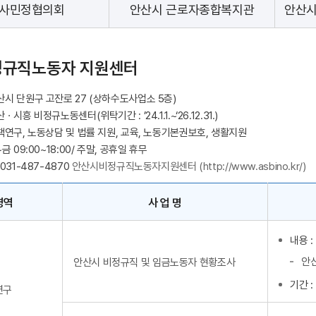
사민정협의회
안산시 근로자종합복지관
안산시
정규직노동자 지원센터
안산시 단원구 고잔로 27 (상하수도사업소 5층)
ㆍ시흥 비정규노동센터(위탁기간 : ’24.1.1.~‘26.12.31.)
책연구, 노동상담 및 법률 지원, 교육, 노동기본권보호, 생활지원
금 09:00~18:00/ 주말, 공휴일 휴무
031-487-4870
안산시비정규직노동자지원센터 (http://www.asbino.kr/)
영역
사 업 명
내용 
안산
안산시 비정규직 및 임금노동자 현황조사
기간 :
연구