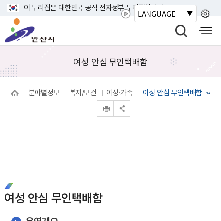
바
이 누리집은 대한민국 공식 전자정부 누리집입니다.
LANGUAGE
로
안
가
산
검
모
기
시
색
바
메
열
일
여성 안심 무인택배함
뉴
기
사
이
분야별정보
복지/보건
여성·가족
여성 안심 무인택배함
트
인쇄
맵
공유 열기
열
기
여성 안심 무인택배함