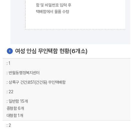
함 및 비밀번호 입력 후
택배함에서 물품 수령
여성 안심 무인택함 현황(6개소)
여성 안심 무인택함 현황 - 연번, 설치장소,주 소,택배함,개수,비고 순으로 내용을 제공하고 있습니다.
1
반월동행정복지센터
상록구 건건로51(건건동) 무인택배함
22
일반함 15개
중형함 6개
대형함 1개
2