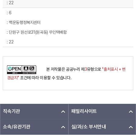
22
6
백운동행정복지센터
단원구 원선로31(원곡동) 무인택배함
22
본 저작물은 공공누리 제
3
유형으로
"출처표시 + 변
경금지"
조건에 따라 이용할 수 있습니다.
직속기관
패밀리사이트
소속/유관기관
실/과/소 부서안내