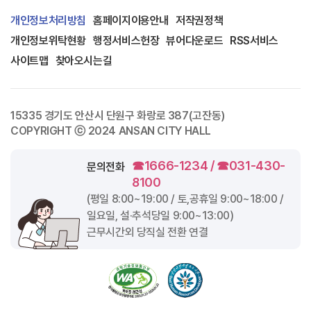
개인정보처리방침
홈페이지이용안내
저작권정책
개인정보위탁현황
행정서비스헌장
뷰어다운로드
RSS서비스
사이트맵
찾아오시는길
15335 경기도 안산시 단원구 화랑로 387(고잔동)
COPYRIGHT ⓒ 2024 ANSAN CITY HALL
☎1666-1234 / ☎031-430-
문의전화
8100
(평일
8:00~19:00
/ 토,공휴일
9:00~18:00
/
일요일, 설·추석당일
9:00~13:00
)
근무시간외 당직실 전환 연결