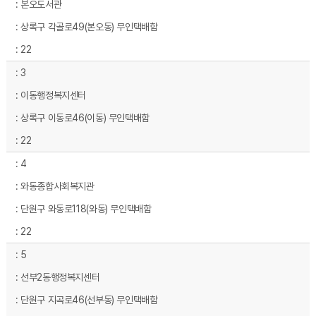
본오도서관
상록구 각골로49(본오동) 무인택배함
22
3
이동행정복지센터
상록구 이동로46(이동) 무인택배함
22
4
와동종합사회복지관
단원구 와동로118(와동) 무인택배함
22
5
선부2동행정복지센터
단원구 지곡로46(선부동) 무인택배함