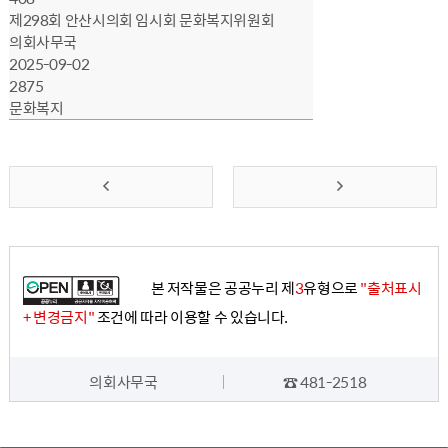
제298회 안산시의회 임시회 문화복지위원회
의회사무국
2025-09-02
2875
문화복지
앞
맨
으
뒤
로
로
본 저작물은 공공누리 제
3
유형으로
"출처표시
가
가
+ 변경금지"
조건에 따라 이용할 수 있습니다.
기
기
의회사무국
☎ 481-2518
담당자 정보