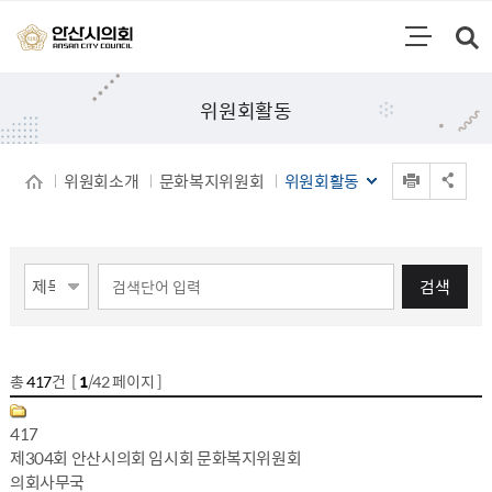
통합검색
검색영역 열기
주메뉴
위원회활동
인쇄
위원회소개
문화복지위원회
위원회활동
공유 열기
게시물 검색
검색
총
417
건 [
1
/42 페이지 ]
게시물 목록
위원회활동 목록 - 파일,번호,제목,등록자,등록일,조회수,구분
417
제304회 안산시의회 임시회 문화복지위원회
의회사무국