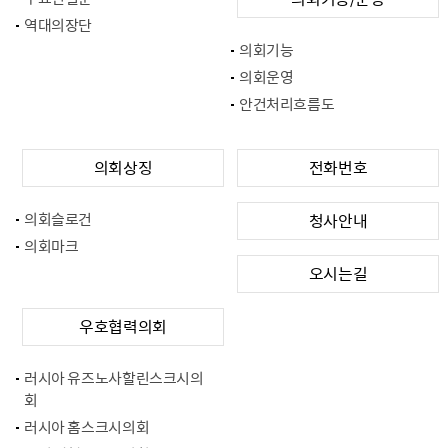
역대의장단
의회기능
의회운영
안건처리흐름도
의회상징
전화번호
의회슬로건
청사안내
의회마크
오시는길
우호협력의회
러시아 유즈노사할린스크시의
회
러시아 홈스크시의회