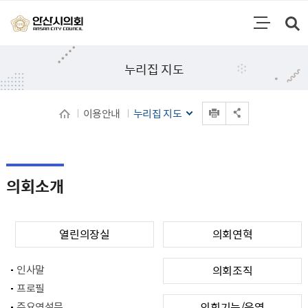
통합검색
검색영역 열기
주메뉴
누리집 지도
인쇄
이용안내
누리집 지도
공유 열기
의회소개
열린의장실
의회연혁
인사말
의회조직
프로필
주요연설문
의회기능/운영