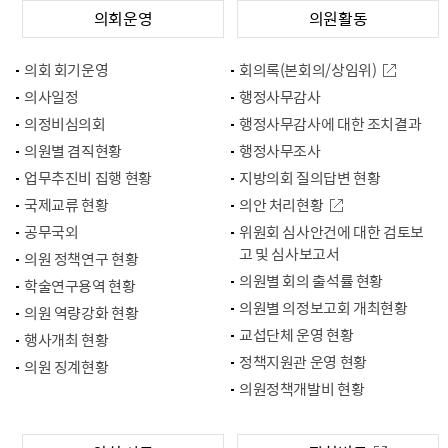
의회운영
의원활동
의회 회기운영
회의록(본회의/상임위)
의사일정
행정사무감사
의정비심의회
행정사무감사에 대한 조치결과
의원별 겸직현황
행정사무조사
업무추진비 집행 현황
지방의회 질의답변 현황
국제교류 현황
의안 처리현황
공무국외
위원회 심사안건에 대한 검토보
고 및 심사보고서
의원 정책연구 현황
의원별 회의 출석률 현황
학술연구용역 현황
의원별 의정보고회 개최현황
의원 역량강화 현황
교섭단체 운영 현황
행사개최 현황
정책지원관 운영 현황
의원 징계현황
의원정책개발비 현황