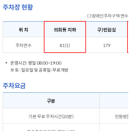
주차장 현황
( ):장애인주차구역 면수
주차장현황 - 위치,의회동지하, 민원실, 의회동앞, 본관현관, 제2별관, 청사후면 순으로 내용을 제공하고 있습니다.
위 치
의회동 지하
구)민원실
주차면수
81(1)
179
운영시간: 평일 08:00~19:00
※ 토·일요일 및 공휴일: 무료개방
주차요금
주차장현황 - 구분,요금, 할인(면제)대상 순으로 내용을 제공하고 있습니다.
구분
기본 무료 주차시간(20분)
민원방문 