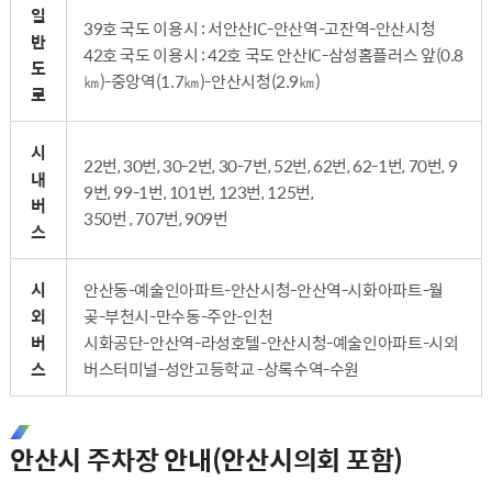
일
39호 국도 이용시 : 서안산IC-안산역-고잔역-안산시청
반
42호 국도 이용시 : 42호 국도 안산IC-삼성홈플러스 앞(0.8
도
㎞)-중앙역(1.7㎞)-안산시청(2.9㎞)
로
시
22번, 30번, 30-2번, 30-7번, 52번, 62번, 62-1번, 70번, 9
내
9번, 99-1번, 101번, 123번, 125번,
버
350번 , 707번, 909번
스
시
안산동-예술인아파트-안산시청-안산역-시화아파트-월
외
곶-부천시-만수동-주안-인천
버
시화공단-안산역-라성호텔-안산시청-예술인아파트-시외
스
버스터미널-성안고등학교 -상록수역-수원
안산시 주차장 안내(안산시의회 포함)