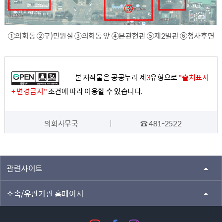
①의회동 ②구)민원실 ③의회동 앞 ④본관현관 ⑤제2별관 ⑥청사후면
본 저작물은 공공누리 제
3
유형으로
"출처표시
+ 변경금지"
조건에 따라 이용할 수 있습니다.
의회사무국
☎ 481-2522
담당자 정보
관련사이트
소속/유관기관 홈페이지