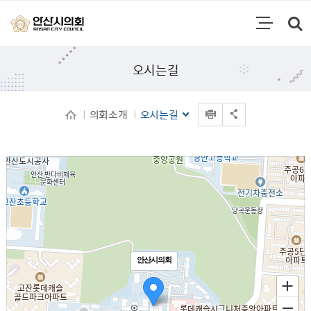
통합검색
검색영역 열기
주메뉴
오시는길
인쇄
의회소개
오시는길
공유 열기
안산시의회