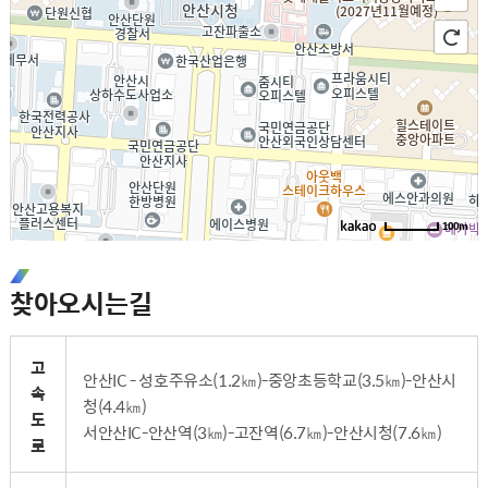
100m
로
찾아오시는길
드
길
뷰
찾
지
기
안산시의회 찾아오시는길 - 고속도로, 일반도로, 시내버스, 시외버스로 이루어진 표
도
고
크
안산IC - 성호주유소(1.2㎞)-중앙초등학교(3.5㎞)-안산시
게
속
청(4.4㎞)
보
도
기
서안산IC-안산역(3㎞)-고잔역(6.7㎞)-안산시청(7.6㎞)
로