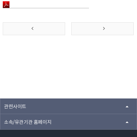
앞
맨
으
뒤
로
로
가
가
기
기
관련사이트
소속/유관기관 홈페이지