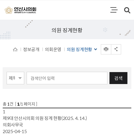
통합검색
검색영역 열기
주메뉴
의원 징계현황
인쇄
정보공개
의회운영
의원 징계현황
공유 열기
게시물 검색
검색
총
1
건 [
1
/1 페이지 ]
게시물 목록
의원 징계현황 목록 - 번호,제목,작성자,작성일,파일
1
제9대 안산시의회 의원 징계 현황(2025. 4. 14.)
의회사무국
2025-04-15