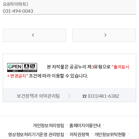
오8차아파트)
031-494-0043
앞
맨
으
뒤
로
로
본 저작물은 공공누리 제
유형으로
3
"출처표시
가
가
조건에 따라 이용할 수 있습니다.
+ 변경금지"
기
기
담당자 정보
보건정책과 의약관리팀
☎ (031)481-6382
개인정보처리방침
홈페이지이용안내
영상정보처리기기운영 관리방침
저작권정책
개인정보위탁현황