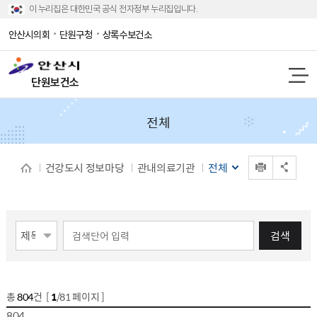
이 누리집은 대한민국 공식 전자정부 누리집입니다.
안산시의회
단원구청
상록수보건소
단원보건소
전체
인쇄
건강도시 정보마당
관내의료기관
전체
공유 열기
게시물 검색
검색
총
804
건 [
1
/81 페이지 ]
게시물 목록
관내의료기관 목록 - 번호,기관명,주소,전화번호
804