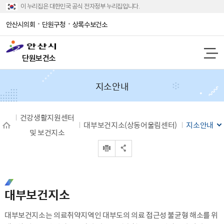
이 누리집은 대한민국 공식 전자정부 누리집입니다.
안산시의회
단원구청
상록수보건소
단원보건소
지소안내
건강생활지원센터
대부보건지소(상동어울림센터)
지소안내
및 보건지소
인쇄
공유 열기
대부보건지소
대부보건지소는 의료취약지역인 대부도의 의료 접근성 불균형 해소를 위