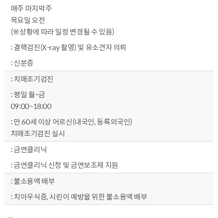
매주 마지막주
목요일 오전
(※상황에 따라 일정 변경될 수 있음)
결핵검진(X-ray 촬영) 및 유소견자 의뢰
신분증
치매조기검진
평일 월~금
09:00~18:00
만 60세 이상 어르신(내국인, 등록외국인)
치매조기검진 실시
금연클리닉
금연클리닉 신청 및 금연보조제 지원
불소용액 배부
치아우식증, 시린이 예방을 위한 불소용액 배부