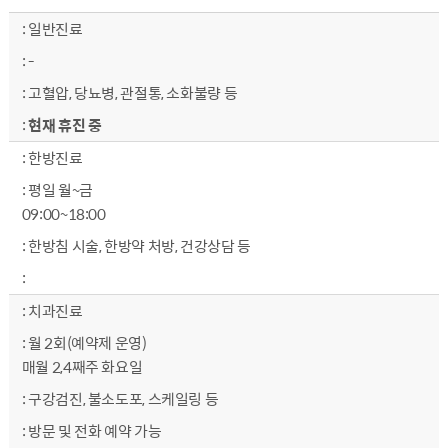
원곡보건지소 사업 내용 - 구분, 세부사업, 내용에 대한 안내
일반진료
-
고혈압, 당뇨병, 관절통, 소화불량 등
현재 휴진 중
한방진료
평일 월~금
09:00~18:00
한방침 시술, 한방약 처방, 건강상담 등
치과진료
월 2회(예약제 운영)
매월 2,4째주 화요일
구강검진, 불소도포, 스케일링 등
방문 및 전화 예약 가능