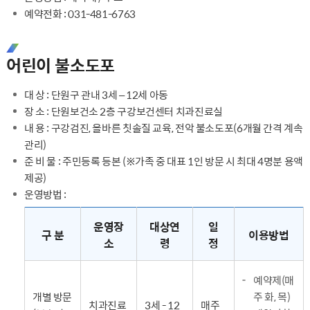
예약전화 : 031-481-6763
어린이 불소도포
대 상 : 단원구 관내 3세 – 12세 아동
장 소 : 단원보건소 2층 구강보건센터 치과진료실
내 용 : 구강검진, 올바른 칫솔질 교육, 전악 불소도포(6개월 간격 계속
관리)
준 비 물 : 주민등록 등본 (※가족 중 대표 1인 방문 시 최대 4명분 용액
제공)
운영방법 :
운영방법 - 구분,운영장소,대상연령,일정 이용방법을 제공합니다.
운영장
대상연
일
구 분
이용방법
소
령
정
예약제(매
개별 방문
주 화, 목)
치과진료
3세 - 12
매주