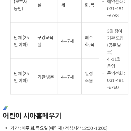
(보호자
예약전화 :
실
세
화, 목
동반)
031-481
-6763
3월 참여
단체 (25
구강교육
매주
기관 모집
4 – 7세
인 이하)
실
화, 목
(공문 발
송)
4~11월
운영
문의전화 :
단체 (25
일정
기관 방문
4 – 7세
031-481
인 이하)
조율
-6760
어린이 치아홈메우기
기 간 : 매주 화, 목요일 (예약제 / 점심시간 12:00~13:00)