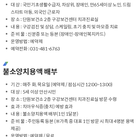
대 상 : 국민기초생활수급자, 차상위, 장애인, 만65세이상 노인, 드림
스타트 아동, 외국인 근로자
장 소 : 단원보건소 2층 구강보건센터 치과진료실
내 용 : 구강검진 및 상담, 스케일링, 초기 충치 및 마모증 치료
준 비 물 : 신분증 또는 등본 (장애인-장애인복지카드)
운영방법 : 예약제
예약전화 : 031-481-6763
불소양치용액 배부
기 간 : 매주 화, 목요일 (예약제 / 점심시간 12:00~13:00)
대 상 : 5세 이상 안산시민
장 소 : 단원보건소 2층 구강보건센터 치과진료실 방문 수령
효 과 : 치아우식증(충치) 예방 효과
내 용 : 불소양치용액 배부(1인 1달분)
준 비 물 : 주민등록 등본 (※가족 중 대표 1인 방문 시 최대 4명분 용액
제공)
운영방법 : 예약제 / 무료