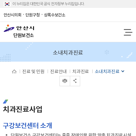
이 누리집은 대한민국 공식 전자정부 누리집입니다.
안산시의회
단원구청
상록수보건소
단원보건소
소내치과진료
진료 및 민원
진료안내
치과진료
소내치과진료
인쇄
공유 열기
치과진료사업
구강보건센터 소개
단원보건소 구강보건센터는 중증 장애인을 위한 맞춤 치과진료시설