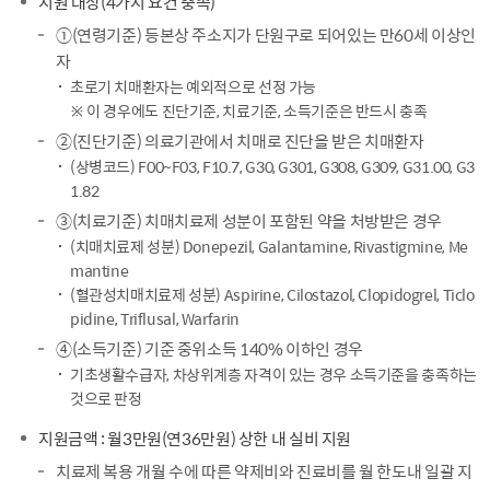
지원 대상(4가지 요건 충족)
①(연령기준) 등본상 주소지가 단원구로 되어있는 만60세 이상인
자
초로기 치매환자는 예외적으로 선정 가능
※ 이 경우에도 진단기준, 치료기준, 소득기준은 반드시 충족
②(진단기준) 의료기관에서 치매로 진단을 받은 치매환자
(상병코드) F00~F03, F10.7, G30, G301, G308, G309, G31.00, G3
1.82
③(치료기준) 치매치료제 성분이 포함된 약을 처방받은 경우
(치매치료제 성분) Donepezil, Galantamine, Rivastigmine, Me
mantine
(혈관성치매치료제 성분) Aspirine, Cilostazol, Clopidogrel, Ticlo
pidine, Triflusal, Warfarin
④(소득기준) 기준 중위소득 140% 이하인 경우
기초생활수급자, 차상위계층 자격이 있는 경우 소득기준을 충족하는
것으로 판정
지원금액 : 월3만원(연36만원) 상한 내 실비 지원
치료제 복용 개월 수에 따른 약제비와 진료비를 월 한도내 일괄 지