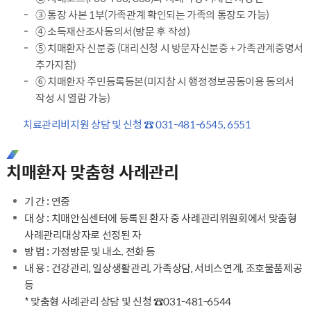
③ 통장 사본 1부(가족관계 확인되는 가족의 통장도 가능)
④ 소득재산조사동의서(방문 후 작성)
⑤ 치매환자 신분증 (대리신청 시 방문자신분증 + 가족관계증명서
추가지참)
⑥ 치매환자 주민등록등본(미지참 시 행정정보공동이용 동의서
작성 시 열람 가능)
치료관리비지원 상담 및 신청 ☎ 031-481-6545, 6551
치매환자 맞춤형 사례관리
기 간 : 연중
대 상 : 치매안심센터에 등록된 환자 중 사례관리위원회에서 맞춤형
사례관리대상자로 선정된 자
방 법 : 가정방문 및 내소. 전화 등
내 용 : 건강관리, 일상생활관리, 가족상담, 서비스연계, 조호물품제공
등
* 맞춤형 사례관리 상담 및 신청 ☎031-481-6544