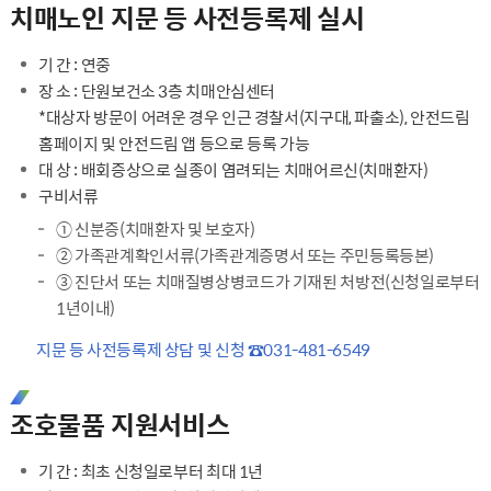
치매노인 지문 등 사전등록제 실시
기 간 : 연중
장 소 : 단원보건소 3층 치매안심센터
*대상자 방문이 어려운 경우 인근 경찰서(지구대, 파출소), 안전드림
홈페이지 및 안전드림 앱 등으로 등록 가능
대 상 : 배회증상으로 실종이 염려되는 치매어르신(치매환자)
구비서류
① 신분증(치매환자 및 보호자)
② 가족관계확인서류(가족관계증명서 또는 주민등록등본)
③ 진단서 또는 치매질병상병코드가 기재된 처방전(신청일로부터
1년이내)
지문 등 사전등록제 상담 및 신청 ☎031-481-6549
조호물품 지원서비스
기 간 : 최초 신청일로부터 최대 1년