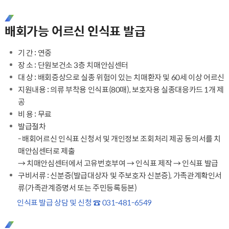
배회가능 어르신 인식표 발급
기 간 : 연중
장 소 : 단원보건소 3층 치매안심센터
대 상 : 배회증상으로 실종 위험이 있는 치매환자 및 60세 이상 어르신
지원내용 : 의류 부착용 인식표(80매), 보호자용 실종대응카드 1개 제
공
비 용 : 무료
발급절차
- 배회어르신 인식표 신청서 및 개인정보 조회처리 제공 동의서를 치
매안심센터로 제출
→ 치매안심센터에서 고유번호부여 → 인식표 제작 → 인식표 발급
구비서류 : 신분증(발급대상자 및 주보호자 신분증), 가족관계확인서
류(가족관계증명서 또는 주민등록등본)
인식표 발급 상담 및 신청 ☎ 031-481-6549