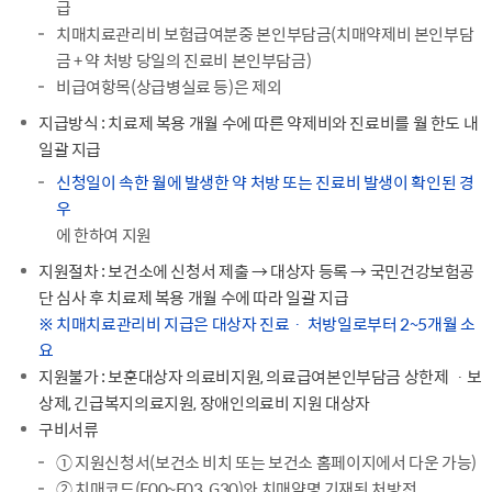
급
치매치료관리비 보험급여분중 본인부담금(치매약제비 본인부담
금 + 약 처방 당일의 진료비 본인부담금)
비급여항목(상급병실료 등)은 제외
지급방식 : 치료제 복용 개월 수에 따른 약제비와 진료비를 월 한도 내
일괄 지급
신청일이 속한 월에 발생한 약 처방 또는 진료비 발생이 확인된 경
우
에 한하여 지원
지원절차 : 보건소에 신청서 제출 → 대상자 등록 → 국민건강보험공
단 심사 후 치료제 복용 개월 수에 따라 일괄 지급
※ 치매치료관리비 지급은 대상자 진료ㆍ 처방일로부터 2~5개월 소
요
지원불가 : 보훈대상자 의료비지원, 의료급여본인부담금 상한제 ㆍ보
상제, 긴급복지의료지원, 장애인의료비 지원 대상자
구비서류
① 지원신청서(보건소 비치 또는 보건소 홈페이지에서 다운 가능)
② 치매코드(F00~F03, G30)와 치매약명 기재된 처방전