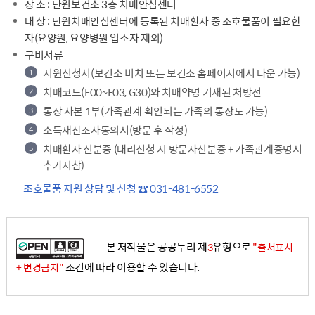
장 소 : 단원보건소 3층 치매안심센터
대 상 : 단원치매안심센터에 등록된 치매환자 중 조호물품이 필요한
자(요양원, 요양병원 입소자 제외)
구비서류
지원신청서(보건소 비치 또는 보건소 홈페이지에서 다운 가능)
치매코드(F00~F03, G30)와 치매약명 기재된 처방전
통장 사본 1부(가족관계 확인되는 가족의 통장도 가능)
소득재산조사동의서(방문 후 작성)
치매환자 신분증 (대리신청 시 방문자신분증 + 가족관계증명서
추가지참)
조호물품 지원 상담 및 신청 ☎ 031-481-6552
본 저작물은 공공누리 제
유형으로
3
"출처표시
조건에 따라 이용할 수 있습니다.
+ 변경금지"