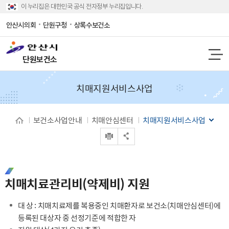
이 누리집은 대한민국 공식 전자정부 누리집입니다.
안산시의회
단원구청
상록수보건소
단원보건소
치매지원서비스사업
보건소사업안내
치매안심센터
치매지원서비스사업
인쇄
공유 열기
치매치료관리비(약제비) 지원
대 상 : 치매치료제를 복용중인 치매환자로 보건소(치매안심센터)에
등록된 대상자 중 선정기준에 적합한 자