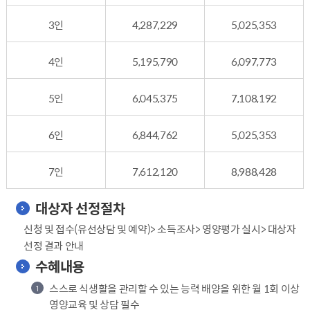
3인
4,287,229
5,025,353
4인
5,195,790
6,097,773
5인
6,045,375
7,108,192
6인
6,844,762
5,025,353
7인
7,612,120
8,988,428
대상자 선정절차
신청 및 접수(유선상담 및 예약)> 소득조사> 영양평가 실시> 대상자
선정 결과 안내
수혜내용
스스로 식생활을 관리할 수 있는 능력 배양을 위한 월 1회 이상
1
영양교육 및 상담 필수