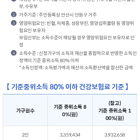
부, 수유부
거주기준 : 주민등록상 안산시 단원구 거주
2
영양위험요인: 빈혈, 저체중, 성장부진, 영양섭취불량 등 영양위
3
험요인 보유자
※임신부는 소득수준이 해당될 경우 영양위험요인 보유자로 인
정
소득수준 : 신청가구의 소득과 재산을 종합적으로 반영한 소득인
4
정액이 기준 중위소득 80% 이하
*소득인정액: 소득평가액과 재산의 소득환산액을 합산한 금액
【 기준중위소득 80% 이하 건강보험료 기준 】
건강보험료 본인부담금 - 가구원 수 1), 기준 중위소득 80%(원), 건강보험료 본인부담금(원), 직장가입자, 지역가입자, 혼합(직장+지역)
(참고)
기준 중위소득 8
가구원수
기준 중위소득 1
0%(원)
00%(원)
2인
3,359,434
3,932,658