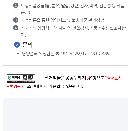
보충식품공급(쌀, 분유, 달걀, 당근, 감자, 미역, 검은콩 등 식품
2
공급)
가정방문을 통한 영양지도 및 보충식품 관리점검
3
정기적인 영양상태(신체계측, 빈혈검사, 식품섭취생활조사)평
4
가.
문의
영양플러스 상담실 ☎ 481-6479 / Fax 481-3485
본 저작물은 공공누리 제
유형으로
3
"출처표시
조건에 따라 이용할 수 있습니다.
+ 변경금지"
담
당