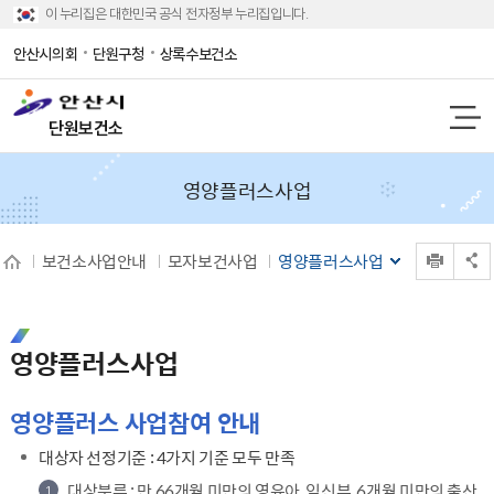
이 누리집은 대한민국 공식 전자정부 누리집입니다.
안산시의회
단원구청
상록수보건소
단원보건소
영양플러스사업
인쇄
보건소사업안내
모자보건사업
영양플러스사업
공유 열기
영양플러스사업
영양플러스 사업참여 안내
대상자 선정기준 : 4가지 기준 모두 만족
대상분류 : 만 66개월 미만의 영유아, 임신부, 6개월 미만의 출산
1