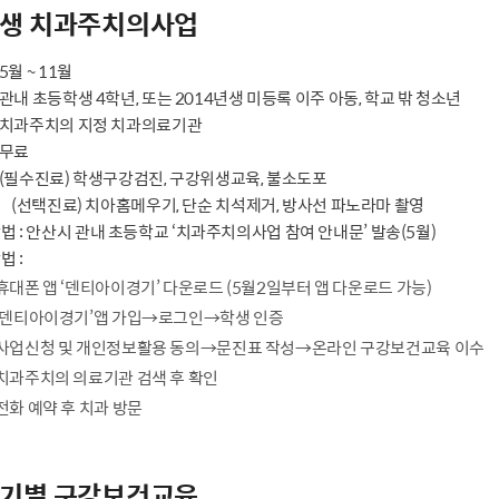
생 치과주치의사업
 5월 ~ 11월
: 관내 초등학생 4학년, 또는 2014년생 미등록 이주 아동, 학교 밖 청소년
 : 치과주치의 지정 치과의료기관
: 무료
 : (필수진료) 학생구강검진, 구강위생교육, 불소도포
(선택진료) 치아홈메우기, 단순 치석제거, 방사선 파노라마 촬영
법 : 안산시 관내 초등학교 ‘치과주치의사업 참여 안내문’ 발송(5월)
법 :
휴대폰 앱 ‘덴티아이경기’ 다운로드 (5월2일부터 앱 다운로드 가능)
‘덴티아이경기’앱 가입→로그인→학생 인증
사업신청 및 개인정보활용 동의→문진표 작성→온라인 구강보건교육 이수
치과주치의 의료기관 검색 후 확인
전화 예약 후 치과 방문
기별 구강보건교육