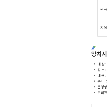
원곡
지역
양치시
대 상
장 소 
내 용 
준 비
운영방
문의전화 