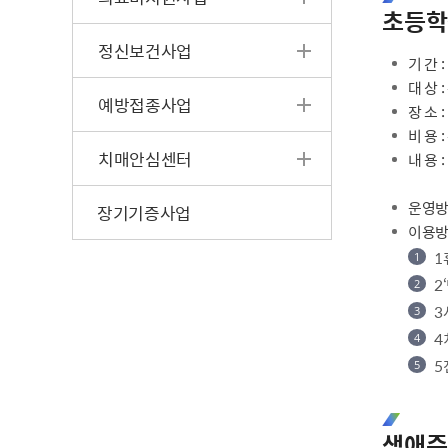
초등학
정신보건사업
기 간 :
대 상 
예방접종사업
장 소
비 용 
치매안심센터
내 용
운영방
장기기증사업
이용방
1
2
3
4
5
생애주