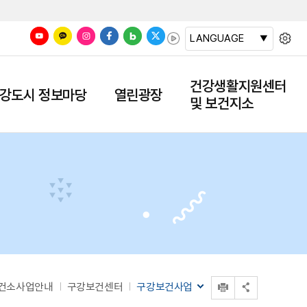
LANGUAGE
건강생활지원센터
강도시 정보마당
열린광장
및 보건지소
인쇄
건소사업안내
구강보건센터
구강보건사업
공유 열기