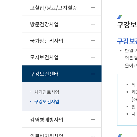
고혈압/당뇨/고지혈증
구강보
방문건강사업
구강보
국가암관리사업
단원보
모자보건사업
업을 
울이고
구강보건센터
위
치과진료사업
제
(
구강보건사업
진 
사 
감염병예방사업
의료비지원사업