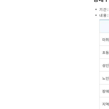
기 간 :
내 용 :
미취
초등
성인
노인
장애
지역