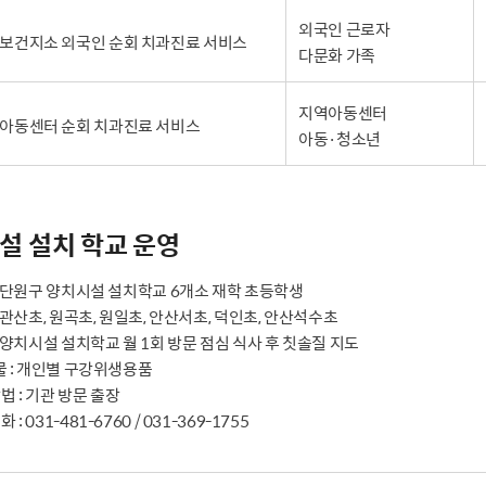
외국인 근로자
보건지소 외국인 순회 치과진료 서비스
다문화 가족
지역아동센터
아동센터 순회 치과진료 서비스
아동·청소년
설 설치 학교 운영
 : 단원구 양치시설 설치학교 6개소 재학 초등학생
: 관산초, 원곡초, 원일초, 안산서초, 덕인초, 안산석수초
: 양치시설 설치학교 월 1회 방문 점심 식사 후 칫솔질 지도
 물 : 개인별 구강위생용품
법 : 기관 방문 출장
: 031-481-6760 / 031-369-1755