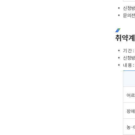
신청방
문의전화 
취약계
기 간 
신청방
내 용 :
어르
장애
농·