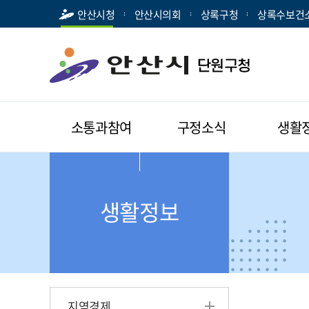
안산시청
안산시의회
상록구청
상록수보건
소통과참여
구정소식
생활
생활정보
지역경제