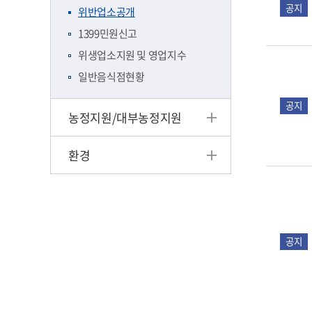
공지
위반업소공개
1399민원신고
위생업소지원 및 영업지수
일반음식점현황
공지
농정지원/대부농정지원
환경
공지