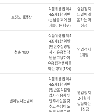
식품위생법 제4
영업정지
4조제1항 위반
15일에 갈
쇼킹노래광장
(손님을 꾀어 끌
음하는 과
어들이는 행위)
징금
식품위생법 제4
4조제1항 위반
(단란주점영업
영업정지
청춘7080
자가 유흥접객
1개월
원을 고용하여
유흥접객행위를
하는 행위(1차))
식품위생법 제4
4조제1항 위반
(일반음식점영
영업정지
업자가 음향 및
2개월에
별이빛나는밤에
반주시설을 갖
갈음하는
추고 손님이 노
과징금
래를 부르도록