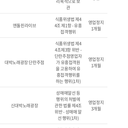
리목적으로 보
관
식품위생법 제4
영업정지
엔돌핀라이브
4조 제1항 - 유흥
1개월
접객행위
식품위생법 제4
4조제3항 위반 -
단란주점영업자
영업정지
대박노래광장 단란주점
가 유흥접객원
1개월
을 고용하여 유
흥접객행위를
하는 행위(1차)
성매매알선 등
행위의 처벌에
영업정지
신대박노래광장
관한 법률 제4조
3개월
위반 - 성매매 알
선 행위(1차)