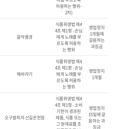
허용하는 행위-
2차)
식품위생법 제4
영업정지
4조 제1항 - 손님
1개월에
음악풍경
에게 노래를 부
갈음하는
르도록 허용하
과징금
는 행위
식품위생법 제4
4조 제1항 - 손님
영업정지
해바라기
에게 노래를 부
1개월
르도록 허용하
는 행위
식품위생법 제4
4조 제1항 - 소비
영업정지
기한이 경과된
15일에 갈
오구쌀피자 신길온천점
제품, 식품 또는
음하는 과
그 원재료를 조
징금