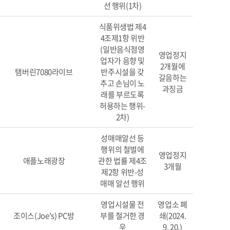
선 행위(1차)
식품위생법 제4
4조제1항 위반
(일반음식점영
영업정지
업자가 음향 및
2개월에
탬버린7080라이브
반주시설을 갖
갈음하는
추고 손님이 노
과징금
래를 부르도록
허용하는 행위-
2차)
성매매알선 등
행위의 철벌에
영업정지
애플노래광장
관한 법률 제4조
3개월
제2항 위반-성
매매 알선 행위
영업시설물 전
영업소 폐
조이스(Joe's) PC방
부를 철거한 경
쇄(2024.
우
9. 20.)