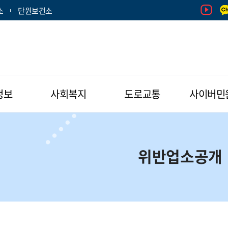
소
단원보건소
정보
사회복지
도로교통
사이버민
위반업소공개