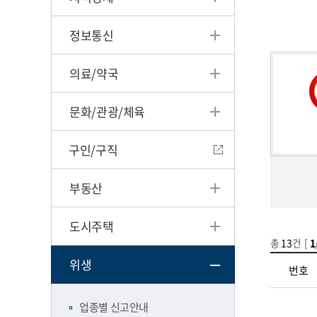
정보통신
의료/약국
문화/관광/체육
구인/구직
부동산
도시주택
총
13
건 [
1
위생
번호
업종별 신고안내