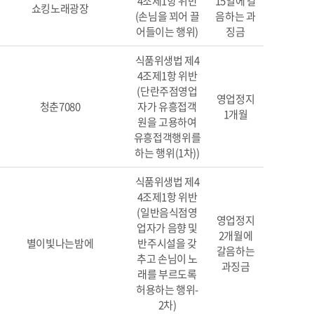
4조제1항 위반
15일에 갈
쇼킹노래광장
(손님을 꾀어 끌
음하는 과
어들이는 행위)
징금
식품위생법 제4
4조제1항 위반
(단란주점영업
영업정지
청춘7080
자가 유흥접객
1개월
원을 고용하여
유흥접객행위를
하는 행위(1차))
식품위생법 제4
4조제1항 위반
(일반음식점영
영업정지
업자가 음향 및
2개월에
별이빛나는밤에
반주시설을 갖
갈음하는
추고 손님이 노
과징금
래를 부르도록
허용하는 행위-
2차)