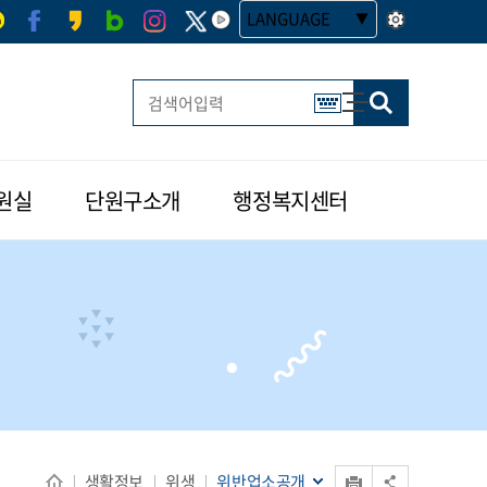
LANGUAGE
사이트맵
한글 멀티 열기
원실
단원구소개
행정복지센터
인쇄
생활정보
위생
위반업소공개
공유 열기