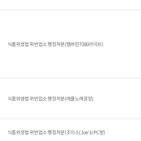
식품위생법 위반업소 행정처분(탬버린7080라이브)
식품위생법 위반업소 행정처분(애플노래광장)
식품위생법 위반업소 행정처분(조이스(Joe's) PC방)