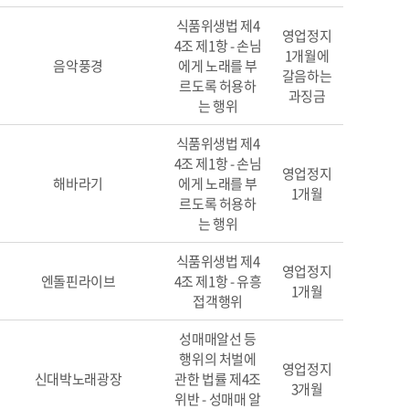
식품위생법 제4
영업정지
4조 제1항 - 손님
1개월에
음악풍경
에게 노래를 부
갈음하는
르도록 허용하
과징금
는 행위
식품위생법 제4
4조 제1항 - 손님
영업정지
해바라기
에게 노래를 부
1개월
르도록 허용하
는 행위
식품위생법 제4
영업정지
엔돌핀라이브
4조 제1항 - 유흥
1개월
접객행위
성매매알선 등
행위의 처벌에
영업정지
신대박노래광장
관한 법률 제4조
3개월
위반 - 성매매 알