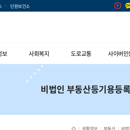
소
단원보건소
정보
사회복지
도로교통
사이버민
비법인 부동산등기용등록
생활정보
부동산
비법