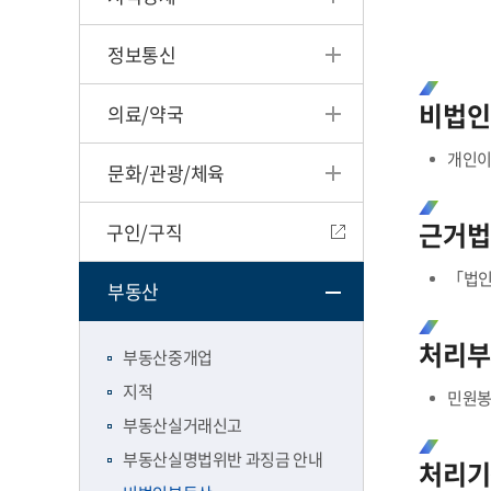
정보통신
비법인
의료/약국
개인이
문화/관광/체육
근거법
구인/구직
「법인
부동산
처리부
부동산중개업
지적
민원봉
부동산실거래신고
부동산실명법위반 과징금 안내
처리기