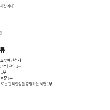
3시간이내)
원
류
호부여 신청서
 밖의 규약 1부
 1부
호증 1부
 또는 관리인임을 증명하는 서면 1부