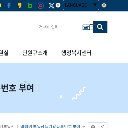
LANGUAGE
사이트맵
한글 멀티 열기
원실
단원구소개
행정복지센터
번호 부여
인쇄
인부동산
비법인 부동산등기용등록번호 부여
공유 열기