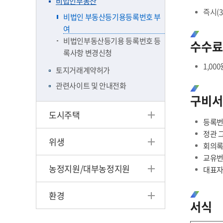
비법인부동산
즉시(
비법인 부동산등기용등록번호 부
여
비법인부동산등기용 등록번호 등
수수료
록사항 변경신청
1,000
토지거래계약허가
관련사이트 및 안내전화
구비서
도시주택
등록번
정관 그
위생
회의록
교유번
농정지원/대부농정지원
대표자
환경
서식