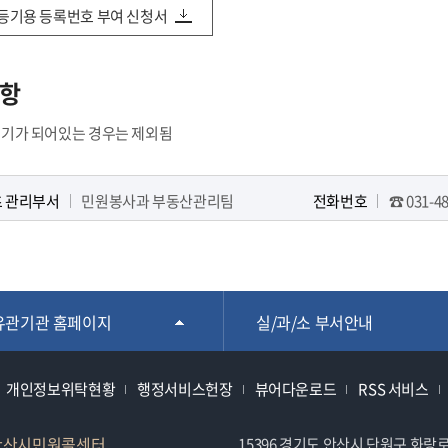
등기용 등록번호 부여 신청서
항
기가 되어있는 경우는 제외됨
 관리부서
민원봉사과 부동산관리팀
전화번호
☎ 031-48
유관기관 홈페이지
실/과/소 부서안내
개인정보위탁현황
행정서비스헌장
뷰어다운로드
RSS 서비스
안산시민원콜센터
15396 경기도 안산시 단원구 화랑로 