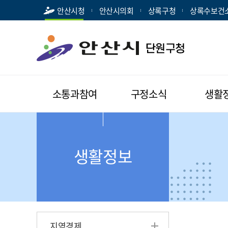
안산시청
안산시의회
상록구청
상록수보건
소통과참여
구정소식
생활
생활정보
지역경제