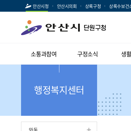
안산시청
안산시의회
상록구청
상록수보건
소통과참여
구정소식
생
행정복지센터
와동