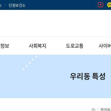
소
단원보건소
활정보
사회복지
도로교통
사이
우리동 특성
행정복