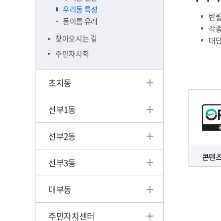
우리동 특성
반월
동이름 유래
각종
찾아오시는 길
대단
주민자치회
초지동
선부1동
선부2동
콘텐츠
선부3동
대부동
주민자치센터