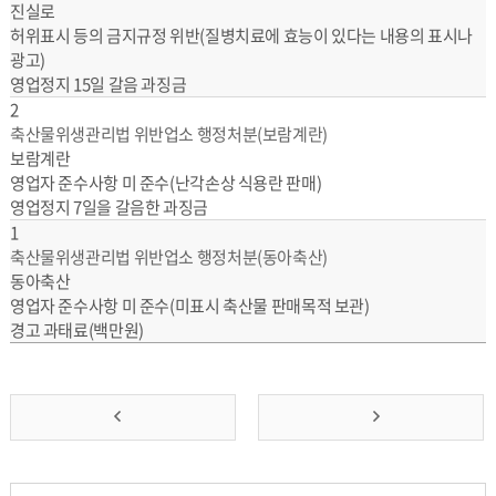
진실로
허위표시 등의 금지규정 위반(질병치료에 효능이 있다는 내용의 표시나
광고)
영업정지 15일 갈음 과징금
2
축산물위생관리법 위반업소 행정처분(보람계란)
보람계란
영업자 준수사항 미 준수(난각손상 식용란 판매)
영업정지 7일을 갈음한 과징금
1
축산물위생관리법 위반업소 행정처분(동아축산)
동아축산
영업자 준수사항 미 준수(미표시 축산물 판매목적 보관)
경고 과태료(백만원)
앞
맨
으
뒤