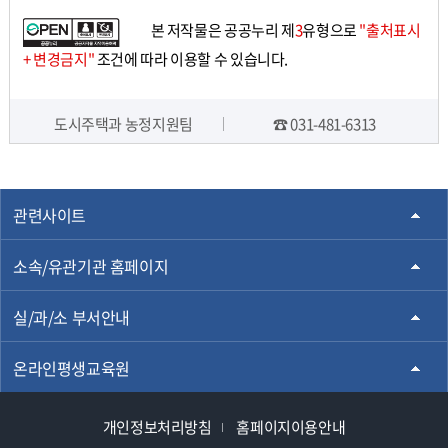
로
로
본 저작물은 공공누리 제
3
유형으로
"출처표시
가
가
+ 변경금지"
조건에 따라 이용할 수 있습니다.
기
기
도시주택과 농정지원팀
☎ 031-481-6313
담당자 정보
관련사이트
소속/유관기관 홈페이지
실/과/소 부서안내
온라인평생교육원
개인정보처리방침
홈페이지이용안내