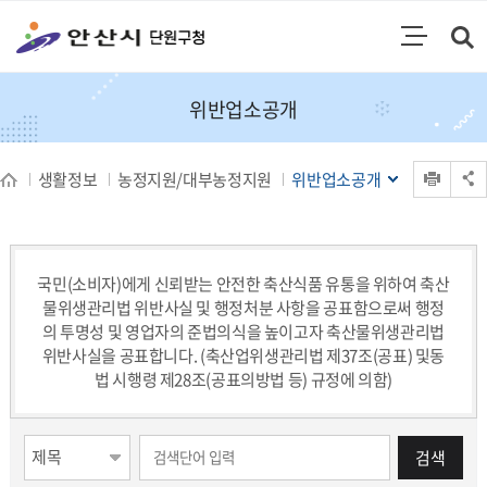
통합검색
검색영역 열기
주메뉴
위반업소공개
인쇄
생활정보
농정지원/대부농정지원
위반업소공개
공유 열기
국민(소비자)에게 신뢰받는 안전한 축산식품 유통을 위하여 축산
물위생관리법 위반사실 및 행정처분 사항을 공표함으로써 행정
의 투명성 및 영업자의 준법의식을 높이고자 축산물위생관리법
위반사실을 공표합니다. (축산업위생관리법 제37조(공표) 및동
법 시행령 제28조(공표의방법 등) 규정에 의함)
게시물 검색
검색