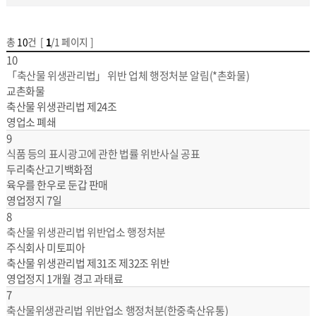
총
10
건 [
1
/1 페이지 ]
게시물 목록
위반업소공개 목록 - 번호,제목,업소명,위반사항,처분내용
10
「축산물 위생관리법」 위반 업체 행정처분 알림(*촌화물)
교촌화물
축산물 위생관리법 제24조
영업소 폐쇄
9
식품 등의 표시광고에 관한 법률 위반사실 공표
두리축산고기백화점
육우를 한우로 둔갑 판매
영업정지 7일
8
축산물 위생관리법 위반업소 행정처분
주식회사 미토피아
축산물 위생관리법 제31조 제32조 위반
영업정지 1개월 경고 과태료
7
축산물위생관리법 위반업소 행정처분(한중축산유통)