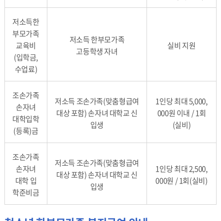
저소득한
부모가족
저소득 한부모가족
교육비
실비 지원
고등학생 자녀
(입학금,
수업료)
조손가족
저소득 조손가족(맞춤형급여
1인당 최대 5,000,
손자녀
대상 포함) 손자녀 대학교 신
000원 이내 / 1회
대학입학
입생
(실비)
(등록)금
조손가족
저소득 조손가족(맞춤형급여
손자녀
1인당 최대 2,500,
대상 포함) 손자녀 대학교 신
대학 입
000원 / 1회(실비)
입생
학준비금