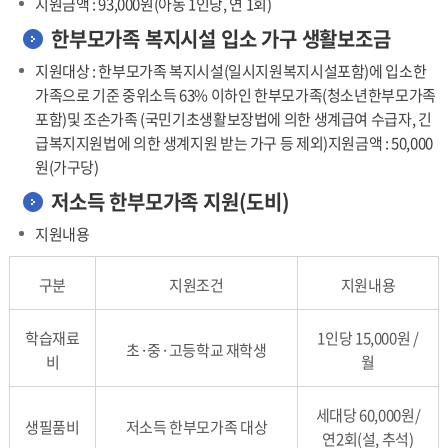
지원금액 : 93,000원(아동 1인당, 연 1회)
한부모가족 복지시설 입소 가구 생활보조금
지원대상 : 한부모가족 복지시설(일시지원복지시설포함)에 입소한
가족으로 기준 중위소득 63% 이하인 한부모가족(청소년한부모가족
포함)및 조손가족 (국민기초생활보장법에 의한 생계급여 수급자, 긴
급복지지원법에 의한 생계지원 받는 가구 등 제외)지원금액 : 50,000
원(가구당)
저소득 한부모가족 지원(도비)
지원내용
구분
지원조건
지원내용
학습재료
1인당 15,000원 /
초·중·고등학교 재학생
비
월
세대당 60,000원/
생필품비
저소득 한부모가족 대상
연2회(설, 추석)