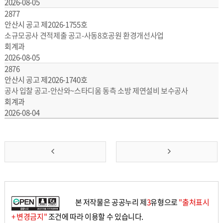
2026-08-05
2877
안산시 공고 제2026-1755호
소규모공사 견적제출 공고-사동8호공원 환경개선사업
회계과
2026-08-05
2876
안산시 공고 제2026-1740호
공사 입찰 공고-안산와~스타디움 동측 소방 제연설비 보수공사
회계과
2026-08-04
앞
맨
으
뒤
로
로
본 저작물은 공공누리 제
3
유형으로
"출처표시
가
가
+ 변경금지"
조건에 따라 이용할 수 있습니다.