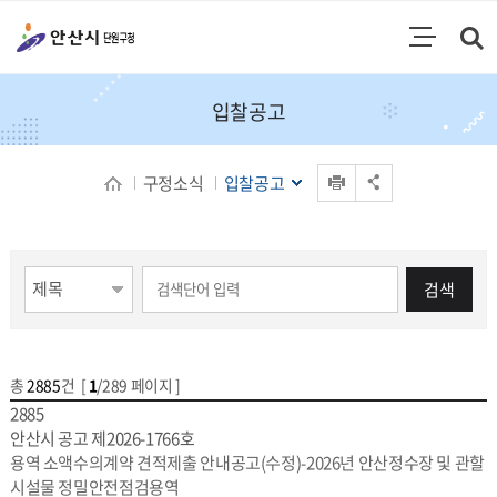
통합검색
검색영역 열기
주메뉴
입찰공고
인쇄
구정소식
입찰공고
공유 열기
게시물 검색
검색
총
2885
건 [
1
/289 페이지 ]
게시물 목록
(NEW)입찰공고 목록 - 번호,고시공고번호,제목,담당부서,작성일
2885
안산시 공고 제2026-1766호
용역 소액수의계약 견적제출 안내공고(수정)-2026년 안산정수장 및 관할
시설물 정밀안전점검용역