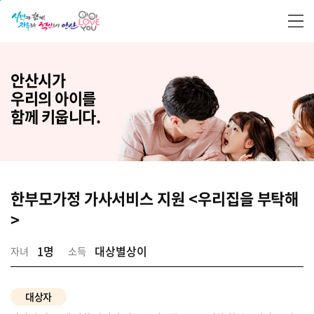
본문 바로가기
안산시가
우리의 아이를
함께 키웁니다.
한부모가정 가사서비스 지원 <우리집을 부탁해
>
1명
대상별상이
자녀
소득
대상자