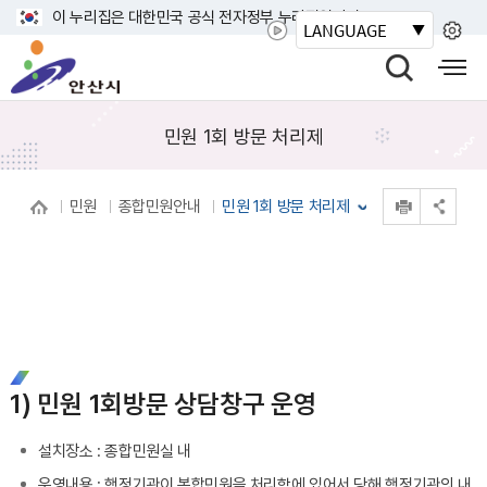
바
이 누리집은 대한민국 공식 전자정부 누리집입니다.
LANGUAGE
로
안
가
산
검
모
기
시
색
바
메
열
일
민원 1회 방문 처리제
뉴
기
사
이
인쇄
민원
종합민원안내
민원 1회 방문 처리제
트
공유 열기
맵
열
기
1) 민원 1회방문 상담창구 운영
설치장소 : 종합민원실 내
운영내용 : 행정기관이 복합민원을 처리함에 있어서 당해 행정기관의 내