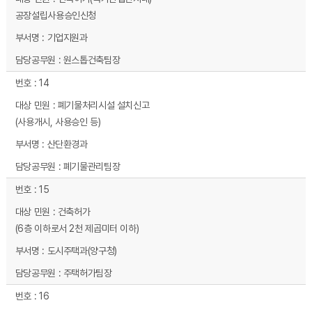
공장설립사용승인신청
기업지원과
원스톱건축팀장
14
폐기물처리시설 설치신고
(사용개시, 사용승인 등)
산단환경과
폐기물관리팀장
15
건축허가
(6층 이하로서 2천 제곱미터 이하)
도시주택과(양구청)
주택허가팀장
16