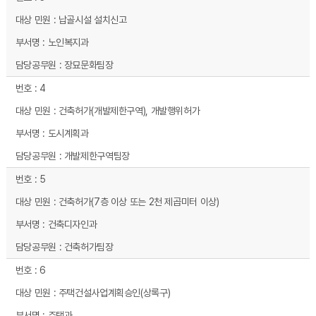
납골시설 설치신고
노인복지과
장묘문화팀장
4
건축허가(개발제한구역), 개발행위허가
도시계획과
개발제한구역팀장
5
건축허가(7층 이상 또는 2천 제곱미터 이상)
건축디자인과
건축허가팀장
6
주택건설사업계획승인(상록구)
주택과