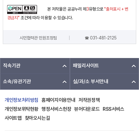
본 저작물은 공공누리 제
3
유형으로
"출처표시 + 변
경금지"
조건에 따라 이용할 수 있습니다.
시민협력관 민원조정팀
☎ 031-481-2125
담당자 정보
직속기관
패밀리사이트
소속/유관기관
실/과/소 부서안내
개인정보처리방침
홈페이지이용안내
저작권정책
개인정보위탁현황
행정서비스헌장
뷰어다운로드
RSS서비스
사이트맵
찾아오시는길