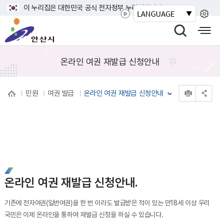
바
이 누리집은 대한민국 공식 전자정부 누리집입니다.
LANGUAGE
로
안
가
산
검
모
기
시
색
바
메
열
일
온라인 여권 재발급 신청안내
뉴
기
사
이
인쇄
민원
여권 발급
온라인 여권 재발급 신청안내
트
공유 열기
맵
열
기
온라인 여권 재발급 신청안내.
기존에 전자여권(일반여권)을 한 번 이라도 발급받은 적이 있는 만18세 이상 우리
국민은 이제 온라인을 통하여 재발급 신청을 하실 수 있습니다.