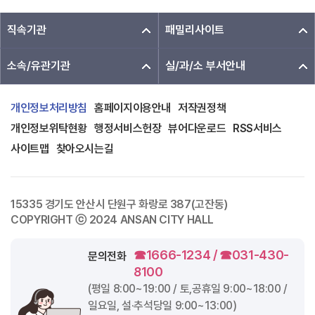
직속기관
패밀리사이트
소속/유관기관
실/과/소 부서안내
개인정보처리방침
홈페이지이용안내
저작권정책
개인정보위탁현황
행정서비스헌장
뷰어다운로드
RSS서비스
사이트맵
찾아오시는길
15335 경기도 안산시 단원구 화랑로 387(고잔동)
COPYRIGHT ⓒ 2024 ANSAN CITY HALL
☎1666-1234 / ☎031-430-
문의전화
8100
(평일
8:00~19:00
/ 토,공휴일
9:00~18:00
/
일요일, 설·추석당일
9:00~13:00
)