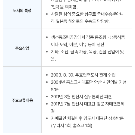
‘언덕’을 의미함.
도시의 특성
사할린 섬의 중요한 항구로 국내수송뿐아니
라 일본등 해외로의 수송도 담당함.
생선통조림공장에서 각종 통조림 · 냉동식품
이나 토막, 어분, 어유 등이 생산
주요산업
기타, 조선, 금속 가공, 목공, 건설 산업이 있
음.
2003. 8. 30. 우호협력도시 관계 수립
2004년 홈스크시대표단 안산 시민의날 기념
방문
2011년 3월 안산시 실무협의단 파견
주요교류내용
2011년 7월 안산시 대표단 방문 자매결연체
결
자매결연 체결이후 양도시 대표단 상호방문
(우리시 1회, 홈스크 1회)