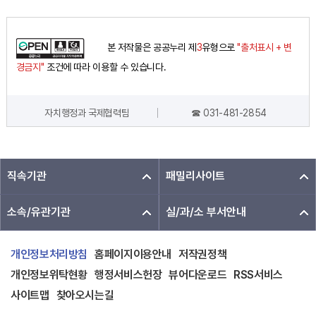
본 저작물은 공공누리 제
3
유형으로
"출처표시 + 변
경금지"
조건에 따라 이용할 수 있습니다.
자치행정과 국제협력팀
☎ 031-481-2854
담당자 정보
직속기관
패밀리사이트
소속/유관기관
실/과/소 부서안내
개인정보처리방침
홈페이지이용안내
저작권정책
개인정보위탁현황
행정서비스헌장
뷰어다운로드
RSS서비스
사이트맵
찾아오시는길