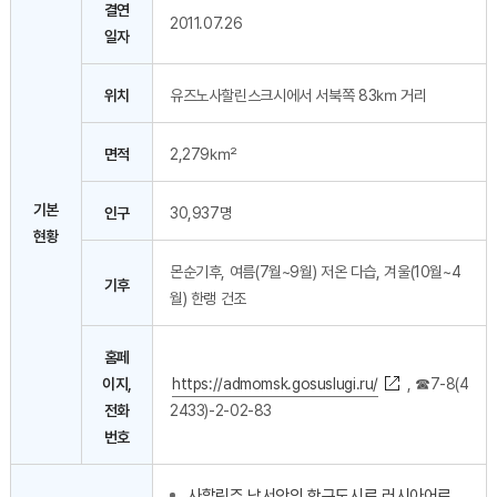
결연
2011.07.26
일자
위치
유즈노사할린스크시에서 서북쪽 83㎞ 거리
면적
2,279㎢
기본
인구
30,937명
현황
몬순기후, 여름(7월~9월) 저온 다습, 겨울(10월~4
기후
월) 한랭 건조
홈페
이지,
https://admomsk.gosuslugi.ru/
, ☎7-8(4
전화
2433)-2-02-83
번호
사할린주 남서안의 항구도시로 러시아어로