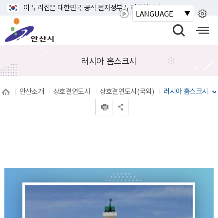
바
이 누리집은 대한민국 공식 전자정부 누리집입니다.
LANGUAGE
로
안
가
산
검
모
기
시
색
바
메
열
일
러시아 홈스크시
뉴
기
사
이
안산소개
상호결연도시
상호결연도시(국외)
러시아 홈스크시
트
인쇄
맵
공유 열기
열
기