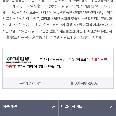
김홍도는 명실공히 조선 후기를 대표하는 최고의 화가이며 한국미의 전형을 이룩한
국민의 화가다, 고 문일평(文一平)선생은 그를 일러 ‘그림 신선(畵仙)’이라고 지칭
했다. 그것은 일차적으로는 그 예술의 드높고 아득한 깊이를 말한 것이지만, 나아가
서 그의 생김생김 이나 인품, 그리고 초탈한 생활의 모습이 신선 같았다는 조희룡의
전기에 근거한 것이기도 하다. 한편으로는 그가 국왕 정조를 지극히 가까이에서 모
시는 벼슬아치였던 까닭으로 ‘신선 선(仙)’ 자를 붙였던 것인데, 조선왕조에서는 서
리(胥吏)조차 승문원( 承文院)에 근무하면 자랑스레 선리(仙吏)라 자처했다.
본 저작물은 공공누리 제
3
유형으로
"출처표시 + 변
경금지"
조건에 따라 이용할 수 있습니다.
문화예술과 예술팀
☎ 031-481-2068
담당자 정보
직속기관
패밀리사이트