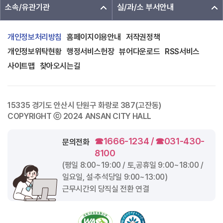
소속/유관기관
실/과/소 부서안내
개인정보처리방침
홈페이지이용안내
저작권정책
개인정보위탁현황
행정서비스헌장
뷰어다운로드
RSS서비스
사이트맵
찾아오시는길
15335 경기도 안산시 단원구 화랑로 387(고잔동)
COPYRIGHT ⓒ 2024 ANSAN CITY HALL
☎1666-1234 / ☎031-430-
문의전화
8100
(평일
8:00~19:00
/ 토,공휴일
9:00~18:00
/
일요일, 설·추석당일
9:00~13:00
)
근무시간외 당직실 전환 연결