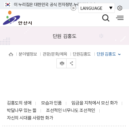
바
이 누리집은 대한민국 공식 전자정부 누리집입니다.
LANGUAGE
로
안
가
산
검
모
기
시
색
바
메
열
일
단원 김홍도
뉴
기
사
이
분야별정보
관광/문화/체육
단원김홍도
단원 김홍도
트
인쇄
맵
공유 열기
열
기
김홍도의 생애
모습과 인품
임금을 지척에서 모신 화가
박달나무 있는 뜰
조선적인 너무나도 조선적인
자신의 시대를 사랑한 화가