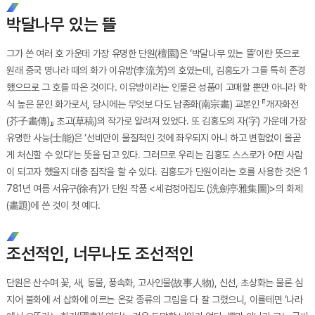
박달나무 있는 뜰
그가 쓴 여러 호 가운데 가장 유명한 단원(檀園)은 ‘박달나무 있는 뜰’이란 뜻으로
원래 중국 명나라 때의 화가 이유방(李流芳)의 호였는데, 김홍도가 그를 특히 존경
했으므로 그 호를 따온 것이다. 이유방이라는 인물은 성품이 고매할 뿐만 아니라 학
식 높은 문인 화가로서, 당시에는 무엇보 다도 남종화(南宗畵) 교본인 『개자화전
(芥子畵傳)』 초고(草稿)의 작가로 알려져 있었다. 또 김홍도의 자(字) 가운데 가장
유명한 사능(士能)은 ‘선비만이 물질적인 것에 좌우되지 아니 하고 변함없이 올곧
게 처신할 수 있다’는 뜻을 담고 있다. 그러므로 우리는 김홍도 스스로가 어떤 사람
이 되고자 했을지 대충 짐작을 할 수 있다. 김홍도가 단원이라는 호를 사용한 것은 1
781년 여름 서유구(徐有)가 단원 작품 <세검정아집도 (洗劍亭雅集圖)>의 화제
(畵題)에 쓴 것이 첫 예다.
조선적인, 너무나도 조선적인
단원은 산수며 꽃, 새, 동물, 풍속화, 고사인물(故事人物), 신선, 초상화는 물론 심
지어 불화에 서 삽화에 이르는 온갖 종류의 그림을 다 잘 그렸으니, 이를테면 ‘나라