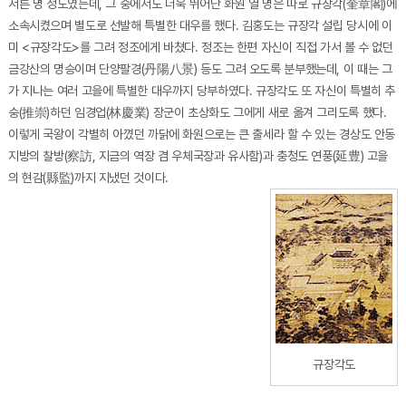
서른 명 정도였는데, 그 중에서도 더욱 뛰어난 화원 열 명은 따로 규장각(奎章閣)에
소속시켰으며 별도로 선발해 특별한 대우를 했다. 김홍도는 규장각 설립 당시에 이
미 <규장각도>를 그려 정조에게 바쳤다. 정조는 한편 자신이 직접 가서 볼 수 없던
금강산의 명승이며 단양팔경(丹陽八景) 등도 그려 오도록 분부했는데, 이 때는 그
가 지나는 여러 고을에 특별한 대우까지 당부하였다. 규장각도 또 자신이 특별히 추
숭(推崇)하던 임경업(林慶業) 장군이 초상화도 그에게 새로 옮겨 그리도록 했다.
이렇게 국왕이 각별히 아꼈던 까닭에 화원으로는 큰 출세라 할 수 있는 경상도 안동
지방의 찰방(察訪, 지금의 역장 겸 우체국장과 유사함)과 충청도 연풍(延豊) 고을
의 현감(縣監)까지 지냈던 것이다.
규장각도