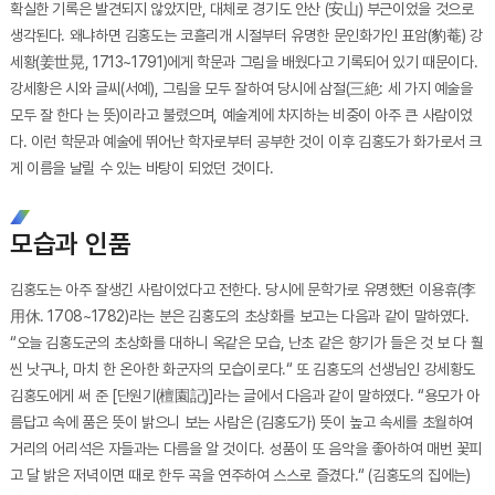
확실한 기록은 발견되지 않았지만, 대체로 경기도 안산 (安山) 부근이었을 것으로
생각된다. 왜냐하면 김홍도는 코흘리개 시절부터 유명한 문인화가인 표암(豹菴) 강
세황(姜世晃, 1713~1791)에게 학문과 그림을 배웠다고 기록되어 있기 때문이다.
강세황은 시와 글씨(서예), 그림을 모두 잘하여 당시에 삼절(三絶: 세 가지 예술을
모두 잘 한다 는 뜻)이라고 불렸으며, 예술계에 차지하는 비중이 아주 큰 사람이었
다. 이런 학문과 예술에 뛰어난 학자로부터 공부한 것이 이후 김홍도가 화가로서 크
게 이름을 날릴 수 있는 바탕이 되었던 것이다.
모습과 인품
김홍도는 아주 잘생긴 사람이었다고 전한다. 당시에 문학가로 유명했던 이용휴(李
用休. 1708~1782)라는 분은 김홍도의 초상화를 보고는 다음과 같이 말하였다.
“오늘 김홍도군의 초상화를 대하니 옥같은 모습, 난초 같은 향기가 들은 것 보 다 훨
씬 낫구나, 마치 한 온아한 화군자의 모습이로다.“ 또 김홍도의 선생님인 강세황도
김홍도에게 써 준 [단원기(檀園記)]라는 글에서 다음과 같이 말하였다. “용모가 아
름답고 속에 품은 뜻이 밝으니 보는 사람은 (김홍도가) 뜻이 높고 속세를 초월하여
거리의 어리석은 자들과는 다름을 알 것이다. 성품이 또 음악을 좋아하여 매번 꽃피
고 달 밝은 저녁이면 때로 한두 곡을 연주하여 스스로 즐겼다.“ (김홍도의 집에는)