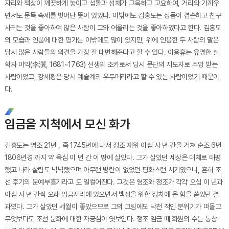
자리와 책상이 깨끗하게 놓이고 섬돌과 성채가 그윽하고 고요하여, 거리와 가까우
면서도 문득 속세를 벗어난 뜻이 있었다. 이밖에도 김홍도는 성품이 겸손하고 친구
사귀는 것을 좋아하여 많은 사람이 그와 어울리는 것을 좋아하였다고 한다. 김홍도
의 모습과 인품에 대한 평가는 이밖에도 많이 있지만, 위에 인용한 두 사람의 말은
당시 많은 사람들의 의견을 가장 잘 대변해준다고 할 수 있다. 이용휴는 유명한 실
학자 이익(李瀷, 1681~1763) 선생의 조카로서 당시 문단의 지도자로 추앙 받는
사람이었고, 강세황은 당시 예술계의 우두머리라고 할 수 있는 사람이었기 때문이
다.
임금을 지척에서 모신 화가
김홍도는 영조 21년 , 즉 1745년에 나서 정조 재위 이십 사 년 간을 거쳐 순조 6년
1806년경 까지 약 육십 이 년 간 이 땅에 살았다. 그가 살았던 세상은 대체로 태평
했고 나라 살림도 넉넉했으며 아무런 병란이 없었던 평화스런 시기였으니, 흔히 조
선 후기의 문예부흥기라고 도 일컬어진다. 그것은 영조와 정조가 각각 오십 이 년과
이십 사 년 간씩 오래 임금자리에 있으면서 백성을 위한 정치에 온 힘을 쏟았던 결
과였다. 그가 살았던 세월이 좋았으므로 그의 그림에도 낙천 적인 분위기가 떠돌고
무엇보다도 조선 문화에 대한 자긍심이 엿보인다. 정조 임금 때 화원의 수는 통상