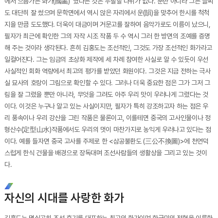
에서 으뜸가는 화가(國畵)’ 였다는 것은 두말할 나위가 없다. 뿐만 아니라 그는 글씨
도 대단히 잘 썼으며 문학면에서 역시 앉은 자리에서 운(韻)을 맞추어 한시를 척척
지을 만큼 도도했다. 더욱이 대금이며 거문고를 잘하여 음악가로도 이름이 났으니,
필자가 최근에 확인한 그의 자작 시조 작품 두 수 역시 그러 한 방면의 조예를 증명
해 주는 것이라 생각된다. 흔히 김홍도는 조선적인, 그것도 가장 조선적인 화가라고
일컬어진다. 그는 임금의 초상화 제작에 세 차례 참여한 사실로 알 수 있듯이 우선
사실적인 회화 역량에서 최고의 평가를 받았던 화원이다. 그것은 지금 전하는 극사
실 묘사의 호랑이 그림으로 확인할 수 있다. 그러나 더욱 중요한 점은 그가 그저 그
림을 잘 그렸을 뿐만 아니라, 무엇을 그려도 아주 우리 맛이 우러나게 그렸다는 것
이다. 이것은 누구나 알고 있는 사실이지만, 필자가 특히 강조하고자 하는 점은 우
리 풍속이나 우리 강산을 그린 작품은 물론이고, 이를테면 중국의 고사인물이나 정
형산수(定型山水)작품에서도 우리의 멋이 마찬가지로 농익게 우러나고 있다는 점
이다. 예를 들자면 중국 고사를 주제로 한 <삼공불환도 (三公不換圖)>에 천연덕
스럽게 한식 건물을 배경으로 장독대며 조선사람들의 생활상을 그리고 있는 것이
다.
자신의 시대를 사랑한 화가