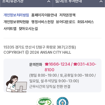
소속/유관기관
실/과/소 부서안내
개인정보처리방침
홈페이지이용안내
저작권정책
개인정보위탁현황
행정서비스헌장
뷰어다운로드
RSS서비스
사이트맵
찾아오시는길
15335 경기도 안산시 단원구 화랑로 387(고잔동)
COPYRIGHT ⓒ 2024 ANSAN CITY HALL
☎1666-1234 / ☎031-430-
문의전화
8100
(평일
8:00~19:00
/ 토,공휴일
9:00~18:00
/
일요일, 설·추석당일
9:00~13:00
)
근무시간외 당직실 전환 연결