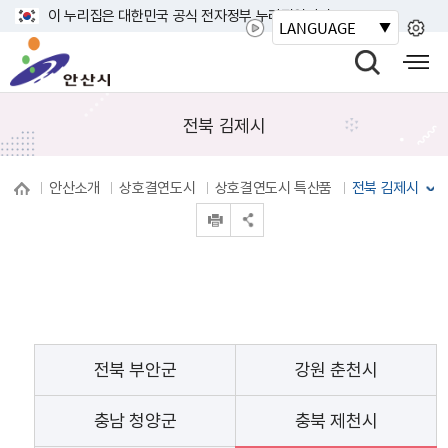
바
이 누리집은 대한민국 공식 전자정부 누리집입니다.
LANGUAGE
로
안
가
산
검
모
기
시
색
바
메
열
일
전북 김제시
뉴
기
사
이
안산소개
상호결연도시
상호결연도시 특산품
전북 김제시
트
인쇄
맵
공유 열기
열
기
전북 부안군
강원 춘천시
충남 청양군
충북 제천시