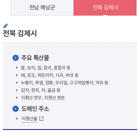
전남 해남군
전북 김제시
전북 김제시
주요 특산물
쌀, 보리, 밀, 잡곡, 혼합곡 등
배, 포도, 파프리카, 사과, 버섯 등
누룽지, 죽염, 장류, 우리밀, 고구마말랭이, 약과 등
감자, 한과, 차, 울금 등
지평선 한우, 지평선 한돈
도메인 주소
지평선몰