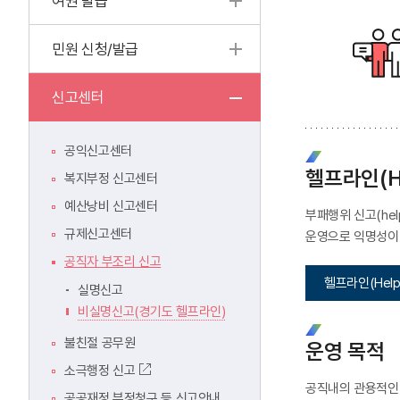
여권 발급
민원 신청/발급
신고센터
공익신고센터
헬프라인(He
복지부정 신고센터
예산낭비 신고센터
부패행위 신고(he
규제신고센터
운영으로 익명성이 
공직자 부조리 신고
헬프라인(Help
실명신고
비실명신고(경기도 헬프라인)
불친절 공무원
운영 목적
소극행정 신고
공직내의 관용적인 
공공재정 부정청구 등 신고안내