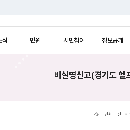
소식
민원
시민참여
정보공개
비실명신고(경기도 헬
민원
신고센