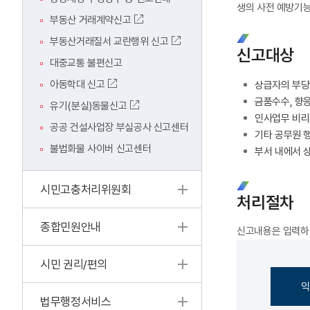
생의 사전 예방기능
부동산 거래계약신고
부동산거래질서 교란행위 신고
신고대상
대중교통 불편신고
아동학대 신고
상급자의 부당
금품수수, 향응
유기(분실)동물신고
인사업무 비리,
공공 건설사업장 부실공사 신고센터
기타 공무원 
불법화물 사이버 신고센터
부서 내에서 
시민고충처리위원회
처리절차
종합민원안내
신고내용은 입력하면
시민 권리/편의
익
법무행정서비스