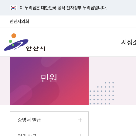
바
이 누리집은 대한민국 공식 전자정부 누리집입니다.
로
가
안산시의회
기
안
메
산
뉴
시정
검
사
시
색
이
열
트
기
맵
열
민원
기
증명서 발급