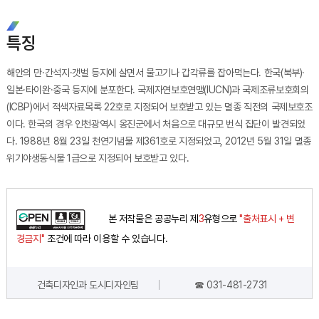
특징
해안의 만·간석지·갯벌 등지에 살면서 물고기나 갑각류를 잡아먹는다. 한국(북부)·
일본·타이완·중국 등지에 분포한다. 국제자연보호연맹(IUCN)과 국제조류보호회의
(ICBP)에서 적색자료목록 22호로 지정되어 보호받고 있는 멸종 직전의 국제보호조
이다. 한국의 경우 인천광역시 옹진군에서 처음으로 대규모 번식 집단이 발견되었
다. 1988년 8월 23일 천연기념물 제361호로 지정되었고, 2012년 5월 31일 멸종
위기야생동식물 1급으로 지정되어 보호받고 있다.
본 저작물은 공공누리 제
3
유형으로
"출처표시 + 변
경금지"
조건에 따라 이용할 수 있습니다.
건축디자인과 도시디자인팀
☎ 031-481-2731
담당자 정보