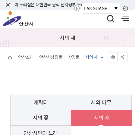
바
이 누리집은 대한민국 공식 전자정부 누리집입니다.
LANGUAGE
로
안
가
산
검
모
기
시
색
바
메
열
일
시의 새
뉴
기
사
이
인쇄
안산소개
안산시상징물
상징물
시의 새
트
공유 열기
맵
열
기
캐릭터
시의 나무
시의 꽃
시의 새
안산시민의 노래