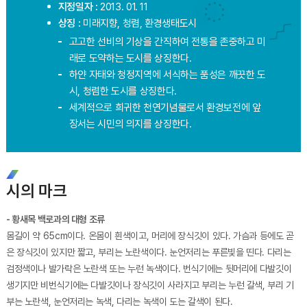
지정일자 :
2013. 01. 11
상징 :
미래지향, 청렴, 환경생태도시
고고한 선비의 기상을 간직하여 전통을 존중하고 미
래로 도약하는 도시를 상징한다.
하얀 자태와 청정지역에 서식하는 품성은 깨끗한 도
시, 청렴한 도시를 상징한다.
세계적으로 희귀한 천연기념물로서 환경보전에 앞
장서는 시민의 의지를 상징한다.
시의 마크
- 황새목 백로과의 대형 조류
몸길이 약 65cm이다. 온몸이 흰색이고, 머리에 장식깃이 있다. 가슴과 등에도 곧
은 장식깃이 있지만 짧고, 부리는 노란색이다. 눈언저리는 푸른빛을 띤다. 다리는
검정색이나 발가락은 노란색 또는 누런 녹색이다. 번식기에는 뒷머리에 다발깃이
생기지만 비번식기에는 다발깃이나 장식깃이 사라지고 부리는 누런 갈색, 부리 기
부는 노란색, 눈언저리는 녹색, 다리는 녹색이 도는 갈색이 된다.