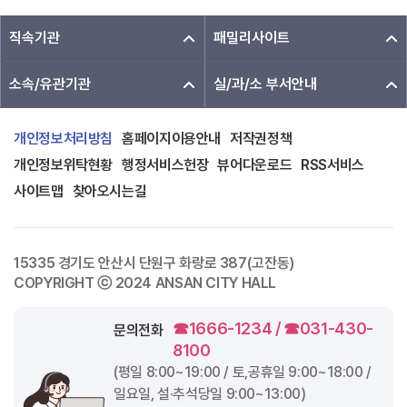
직속기관
패밀리사이트
소속/유관기관
실/과/소 부서안내
개인정보처리방침
홈페이지이용안내
저작권정책
개인정보위탁현황
행정서비스헌장
뷰어다운로드
RSS서비스
사이트맵
찾아오시는길
15335 경기도 안산시 단원구 화랑로 387(고잔동)
COPYRIGHT ⓒ 2024 ANSAN CITY HALL
☎1666-1234 / ☎031-430-
문의전화
8100
(평일
8:00~19:00
/ 토,공휴일
9:00~18:00
/
일요일, 설·추석당일
9:00~13:00
)