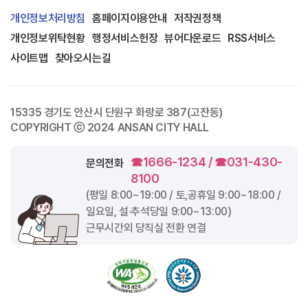
개인정보처리방침
홈페이지이용안내
저작권정책
개인정보위탁현황
행정서비스헌장
뷰어다운로드
RSS서비스
사이트맵
찾아오시는길
15335 경기도 안산시 단원구 화랑로 387(고잔동)
COPYRIGHT ⓒ 2024 ANSAN CITY HALL
☎1666-1234 / ☎031-430-
문의전화
8100
(평일
8:00~19:00
/ 토,공휴일
9:00~18:00
/
일요일, 설·추석당일
9:00~13:00
)
근무시간외 당직실 전환 연결