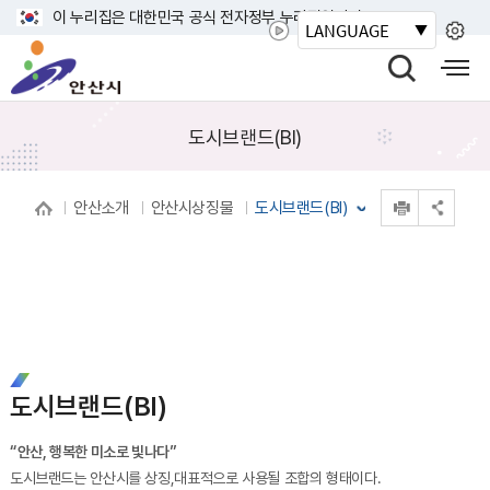
바
이 누리집은 대한민국 공식 전자정부 누리집입니다.
LANGUAGE
로
안
가
산
검
모
기
시
색
바
메
열
일
도시브랜드(BI)
뉴
기
사
이
인쇄
안산소개
안산시상징물
도시브랜드(BI)
트
공유 열기
맵
열
기
도시브랜드(BI)
“안산, 행복한 미소로 빛나다”
도시브랜드는 안산시를 상징,대표적으로 사용될 조합의 형태이다.