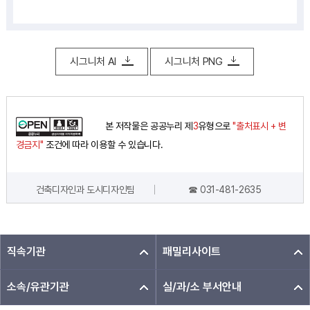
시그니처 AI
시그니처 PNG
본 저작물은 공공누리 제
3
유형으로
"출처표시 + 변
경금지"
조건에 따라 이용할 수 있습니다.
건축디자인과 도시디자인팀
☎ 031-481-2635
담당자 정보
직속기관
패밀리사이트
소속/유관기관
실/과/소 부서안내