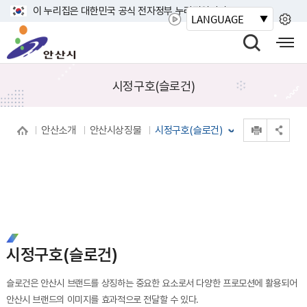
바
이 누리집은 대한민국 공식 전자정부 누리집입니다.
LANGUAGE
로
안
가
산
검
모
기
시
색
바
메
열
일
시정구호(슬로건)
뉴
기
사
이
인쇄
안산소개
안산시상징물
시정구호(슬로건)
트
공유 열기
맵
열
기
시정구호(슬로건)
슬로건은 안산시 브랜드를 상징하는 중요한 요소로서 다양한 프로모션에 활용되어
안산시 브랜드의 이미지를 효과적으로 전달할 수 있다.