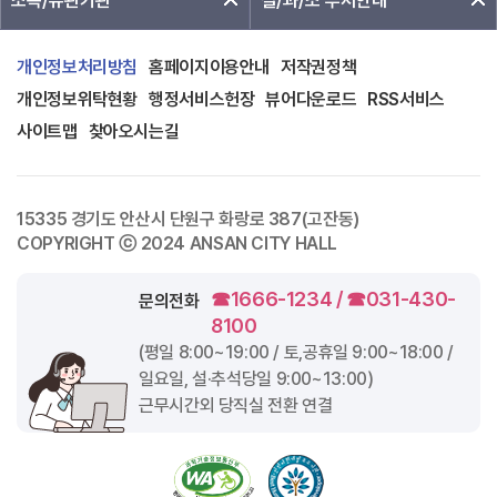
소속/유관기관
실/과/소 부서안내
개인정보처리방침
홈페이지이용안내
저작권정책
개인정보위탁현황
행정서비스헌장
뷰어다운로드
RSS서비스
사이트맵
찾아오시는길
15335 경기도 안산시 단원구 화랑로 387(고잔동)
COPYRIGHT ⓒ 2024 ANSAN CITY HALL
☎1666-1234 / ☎031-430-
문의전화
8100
(평일
8:00~19:00
/ 토,공휴일
9:00~18:00
/
일요일, 설·추석당일
9:00~13:00
)
근무시간외 당직실 전환 연결