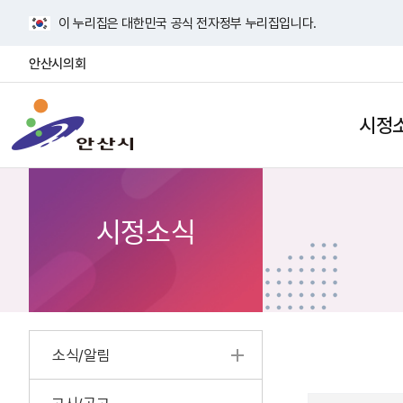
바
이 누리집은 대한민국 공식 전자정부 누리집입니다.
로
가
안산시의회
기
안
메
산
뉴
시정
검
사
시
색
이
열
트
기
맵
열
시정소식
기
소식/알림