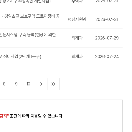
산 성포지구 주상복합 개발사업)
주택과
2026-07-31
포・경일초교 보호구역 도로재정비 공
행정지원과
2026-07-31
업민원시스템 구축 용역(협상에 의한
회계과
2026-07-29
 정비사업(2단계 1공구)
회계과
2026-07-24
뒤
맨
8
9
10
로
뒤
가
로
경금지"
조건에 따라 이용할 수 있습니다.
기
가
기