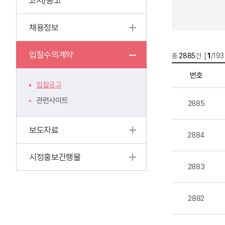
고시/공고
채용정보
입찰수의계약
총
2885
건 [
1
/193
번호
입찰공고
관련사이트
2885
보도자료
2884
시정홍보간행물
2883
2882