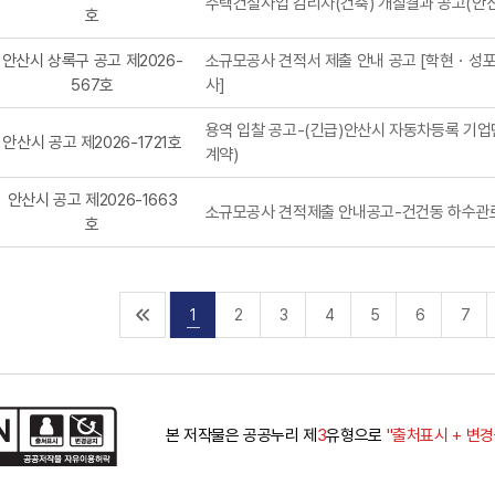
주택건설사업 감리자(건축) 개찰결과 공고(안
호
안산시 상록구 공고 제2026-
소규모공사 견적서 제출 안내 공고 [학현・성
567호
사]
용역 입찰 공고-(긴급)안산시 자동차등록 기
안산시 공고 제2026-1721호
계약)
안산시 공고 제2026-1663
소규모공사 견적제출 안내공고-건건동 하수관로
호
처
1
2
3
4
5
6
7
음
목
본 저작물은 공공누리 제
3
유형으로
"출처표시 + 변
록
으