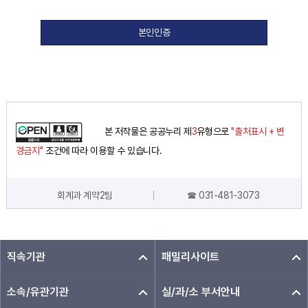
본인인증
본 저작물은 공공누리 제
3
유형으로
"출처표시 + 변
경금지"
조건에 따라 이용할 수 있습니다.
회계과 계약2팀
☎ 031-481-3073
담당자 정보
직속기관
패밀리사이트
소속/유관기관
실/과/소 부서안내