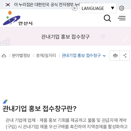
바
이 누리집은 대한민국 공식 전자정부 누리집입니다.
LANGUAGE
로
안
가
산
검
모
기
시
색
바
메
열
일
관내기업 홍보 접수창구
뉴
기
사
이
인쇄
분야별정보
경제/일자리
관내기업 홍보 접수창구
트
공유 열기
맵
열
기
관내기업 홍보 접수창구란?
관내 기업에 업체ㆍ제품 홍보 기회를 제공하고 물품 및 관급자재 계약
(구입) 시 관내기업 제품 우선구매를 촉진하여 지역경제를 활성화하고